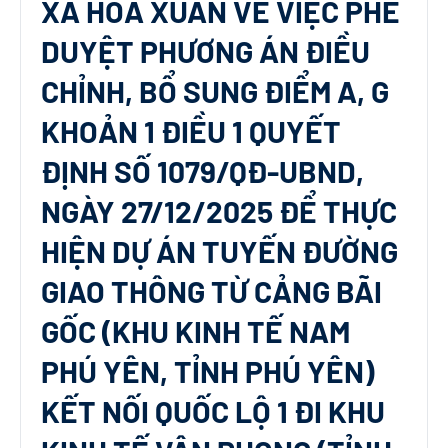
XÃ HÒA XUÂN VỀ VIỆC PHÊ
DUYỆT PHƯƠNG ÁN ĐIỀU
CHỈNH, BỔ SUNG ĐIỂM A, G
KHOẢN 1 ĐIỀU 1 QUYẾT
ĐỊNH SỐ 1079/QĐ-UBND,
NGÀY 27/12/2025 ĐỂ THỰC
HIỆN DỰ ÁN TUYẾN ĐƯỜNG
GIAO THÔNG TỪ CẢNG BÃI
GỐC (KHU KINH TẾ NAM
PHÚ YÊN, TỈNH PHÚ YÊN)
KẾT NỐI QUỐC LỘ 1 ĐI KHU