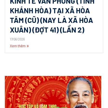
KINH TẾ VÂN PHONG (TỈNH
KHÁNH HÒA) TẠI XÃ HÒA
TÂM (CŨ) (NAY LÀ XÃ HÒA
XUÂN) (ĐỢT 41) (LẦN 2)
17/06/2026
Xem thêm