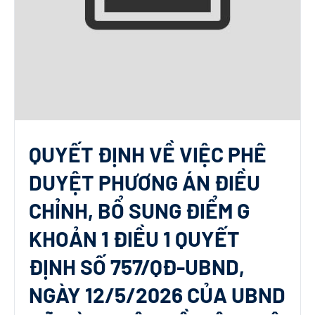
QUYẾT ĐỊNH VỀ VIỆC PHÊ
DUYỆT PHƯƠNG ÁN ĐIỀU
CHỈNH, BỔ SUNG ĐIỂM G
KHOẢN 1 ĐIỀU 1 QUYẾT
ĐỊNH SỐ 757/QĐ-UBND,
NGÀY 12/5/2026 CỦA UBND