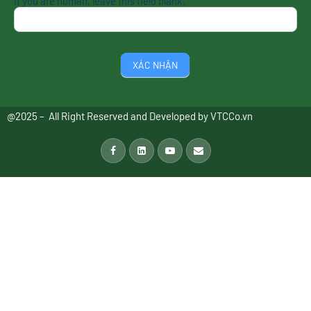
If you are human, leave this field blank.
XÁC NHẬN
@2025 – All Right Reserved and Developed by
VTCCo.vn