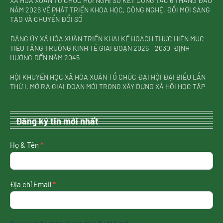
XÃ HÒA XUÂN TỔ CHỨC HỘI NGHỊ SƠ KẾT CÔNG TÁC 6 THÁNG ĐẦU
NĂM 2026 VỀ PHÁT TRIỂN KHOA HỌC, CÔNG NGHỆ, ĐỔI MỚI SÁNG
TẠO VÀ CHUYỂN ĐỔI SỐ
ĐẢNG ỦY XÃ HÒA XUÂN TRIỂN KHAI KẾ HOẠCH THỰC HIỆN MỤC
TIÊU TĂNG TRƯỞNG KINH TẾ GIAI ĐOẠN 2026 – 2030, ĐỊNH
HƯỚNG ĐẾN NĂM 2045
HỘI KHUYẾN HỌC XÃ HÒA XUÂN TỔ CHỨC ĐẠI HỘI ĐẠI BIỂU LẦN
THỨ I, MỞ RA GIAI ĐOẠN MỚI TRONG XÂY DỰNG XÃ HỘI HỌC TẬP
Đăng ký tin mới nhất
nhận
Họ & Tên
*
tin
mới
nhất
Địa chỉ Email
*