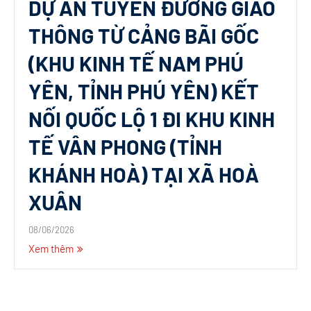
DỰ ÁN TUYẾN ĐƯỜNG GIAO
THÔNG TỪ CẢNG BÃI GỐC
(KHU KINH TẾ NAM PHÚ
YÊN, TỈNH PHÚ YÊN) KẾT
NỐI QUỐC LỘ 1 ĐI KHU KINH
TẾ VÂN PHONG (TỈNH
KHÁNH HOÀ) TẠI XÃ HOÀ
XUÂN
08/06/2026
Xem thêm