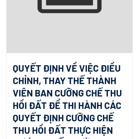
QUYẾT ĐỊNH VỀ VIỆC ĐIỀU
CHỈNH, THAY THẾ THÀNH
VIÊN BAN CƯỠNG CHẾ THU
HỒI ĐẤT ĐỂ THI HÀNH CÁC
QUYẾT ĐỊNH CƯỠNG CHẾ
THU HỒI ĐẤT THỰC HIỆN