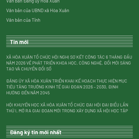
Văn bản Đảng ủy Hòa Xuân
Văn bản của UBND xã Hòa Xuân
Văn bản của Tỉnh
Tin mới
XÃ HÒA XUÂN TỔ CHỨC HỘI NGHỊ SƠ KẾT CÔNG TÁC 6 THÁNG ĐẦU
NĂM 2026 VỀ PHÁT TRIỂN KHOA HỌC, CÔNG NGHỆ, ĐỔI MỚI SÁNG
TẠO VÀ CHUYỂN ĐỔI SỐ
ĐẢNG ỦY XÃ HÒA XUÂN TRIỂN KHAI KẾ HOẠCH THỰC HIỆN MỤC
TIÊU TĂNG TRƯỞNG KINH TẾ GIAI ĐOẠN 2026 – 2030, ĐỊNH
HƯỚNG ĐẾN NĂM 2045
HỘI KHUYẾN HỌC XÃ HÒA XUÂN TỔ CHỨC ĐẠI HỘI ĐẠI BIỂU LẦN
THỨ I, MỞ RA GIAI ĐOẠN MỚI TRONG XÂY DỰNG XÃ HỘI HỌC TẬP
Đăng ký tin mới nhất