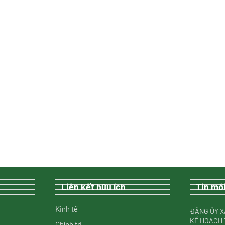
Liên kết hữu ích
Tin mớ
Kinh tế
ĐẢNG ỦY X
KẾ HOẠCH 
Chính trị