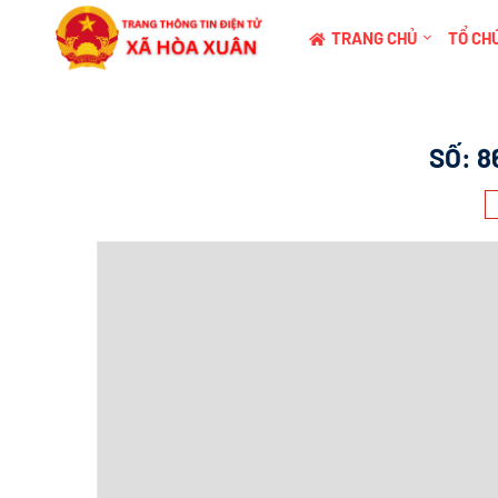
TRANG CHỦ
TỔ CHỨ
SỐ:
8