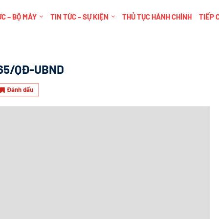
C – BỘ MÁY
TIN TỨC – SỰ KIỆN
THỦ TỤC HÀNH CHÍNH
TIẾP 
65/QĐ-UBND
Đánh dấu