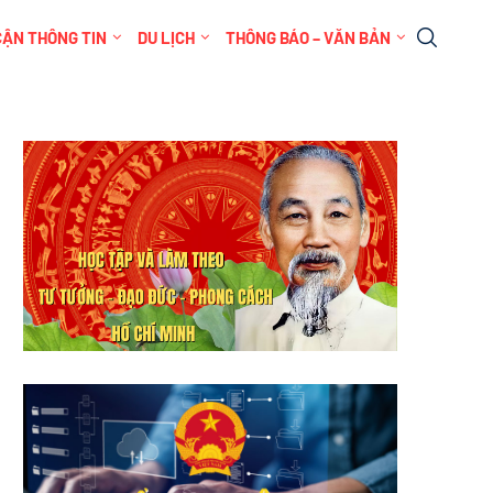
CẬN THÔNG TIN
DU LỊCH
THÔNG BÁO – VĂN BẢN