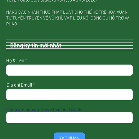
NÂNG CAO NHẬN THỨC PHÁP LUẬT CHO THẾ HỆ TRẺ HÒA XUÂN
TỪ TUYÊN TRUYỀN VỀ VŨ KHÍ, VẬT LIỆU NỔ, CÔNG CỤ HỖ TRỢ VÀ
PHÁO
Đăng ký tin mới nhất
nhận
Họ & Tên
*
tin
mới
nhất
Địa chỉ Email
*
If you are human, leave this field blank.
XÁC NHẬN