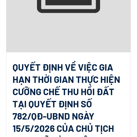
QUYẾT ĐỊNH VỀ VIỆC GIA
HẠN THỜI GIAN THỰC HIỆN
CƯỠNG CHẾ THU HỒI ĐẤT
TẠI QUYẾT ĐỊNH SỐ
782/QĐ-UBND NGÀY
15/5/2026 CỦA CHỦ TỊCH