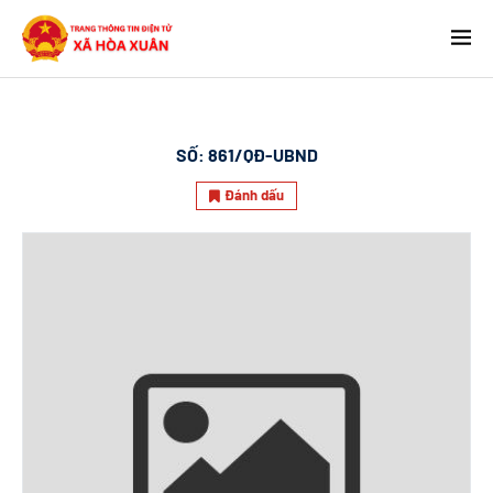
SỐ:
861/QĐ-UBND
Đánh dấu