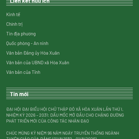
Liên kết hữu ích
Kinh tế
Chính trị
Tin địa phương
Quốc phòng - An ninh
Văn bản Đảng ủy Hòa Xuân
Văn bản của UBND xã Hòa Xuân
Văn bản của Tỉnh
Tin mới
ĐẠI HỘI ĐẠI BIỂU HỘI CHỮ THẬP ĐỎ XÃ HÒA XUÂN LẦN THỨ I,
NHIỆM KỲ 2026 – 2031: DẤU MỐC MỞ ĐẦU CHO CHẶNG ĐƯỜNG
PHÁT TRIỂN MỚI CỦA CÔNG TÁC NHÂN ĐẠO
CHÚC MỪNG KỶ NIỆM 96 NĂM NGÀY TRUYỀN THỐNG NGÀNH
TUYÊN GIÁO CỦA ĐẢNG (01/8/1930 – 01/8/2026)