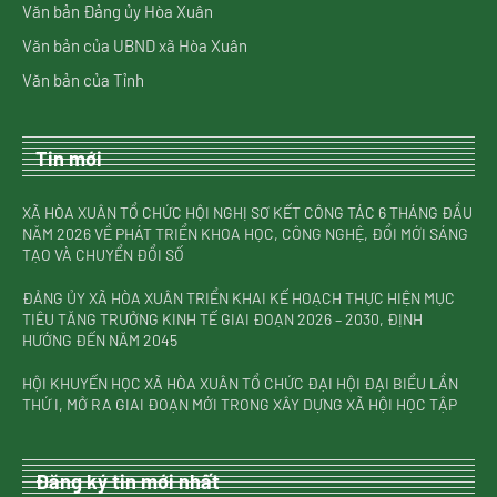
Văn bản Đảng ủy Hòa Xuân
Văn bản của UBND xã Hòa Xuân
Văn bản của Tỉnh
Tin mới
XÃ HÒA XUÂN TỔ CHỨC HỘI NGHỊ SƠ KẾT CÔNG TÁC 6 THÁNG ĐẦU
NĂM 2026 VỀ PHÁT TRIỂN KHOA HỌC, CÔNG NGHỆ, ĐỔI MỚI SÁNG
TẠO VÀ CHUYỂN ĐỔI SỐ
ĐẢNG ỦY XÃ HÒA XUÂN TRIỂN KHAI KẾ HOẠCH THỰC HIỆN MỤC
TIÊU TĂNG TRƯỞNG KINH TẾ GIAI ĐOẠN 2026 – 2030, ĐỊNH
HƯỚNG ĐẾN NĂM 2045
HỘI KHUYẾN HỌC XÃ HÒA XUÂN TỔ CHỨC ĐẠI HỘI ĐẠI BIỂU LẦN
THỨ I, MỞ RA GIAI ĐOẠN MỚI TRONG XÂY DỰNG XÃ HỘI HỌC TẬP
Đăng ký tin mới nhất