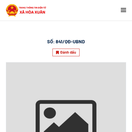
SỐ:
841/QĐ-UBND
Đánh dấu