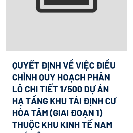
QUYẾT ĐỊNH VỀ VIỆC ĐIỀU
CHỈNH QUY HOẠCH PHÂN
LÔ CHI TIẾT 1/500 DỰ ÁN
HẠ TẦNG KHU TÁI ĐỊNH CƯ
HÒA TÂM (GIAI ĐOẠN 1)
THUỘC KHU KINH TẾ NAM