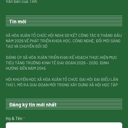
Văn bản của Tỉnh
Tin mới
XÃ HÒA XUÂN TỔ CHỨC HỘI NGHỊ SƠ KẾT CÔNG TÁC 6 THÁNG ĐẦU
NĂM 2026 VỀ PHÁT TRIỂN KHOA HỌC, CÔNG NGHỆ, ĐỔI MỚI SÁNG
TẠO VÀ CHUYỂN ĐỔI SỐ
ĐẢNG ỦY XÃ HÒA XUÂN TRIỂN KHAI KẾ HOẠCH THỰC HIỆN MỤC
TIÊU TĂNG TRƯỞNG KINH TẾ GIAI ĐOẠN 2026 – 2030, ĐỊNH
HƯỚNG ĐẾN NĂM 2045
HỘI KHUYẾN HỌC XÃ HÒA XUÂN TỔ CHỨC ĐẠI HỘI ĐẠI BIỂU LẦN
THỨ I, MỞ RA GIAI ĐOẠN MỚI TRONG XÂY DỰNG XÃ HỘI HỌC TẬP
Đăng ký tin mới nhất
nhận
Họ & Tên
*
tin