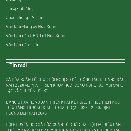
Tin địa phương
Quốc phòng - An ninh
Văn bản Đảng ủy Hòa Xuân
Văn bản của UBND xã Hòa Xuân
Văn bản của Tỉnh
Tin mới
XÃ HÒA XUÂN TỔ CHỨC HỘI NGHỊ SƠ KẾT CÔNG TÁC 6 THÁNG ĐẦU
NĂM 2026 VỀ PHÁT TRIỂN KHOA HỌC, CÔNG NGHỆ, ĐỔI MỚI SÁNG
TẠO VÀ CHUYỂN ĐỔI SỐ
ĐẢNG ỦY XÃ HÒA XUÂN TRIỂN KHAI KẾ HOẠCH THỰC HIỆN MỤC
TIÊU TĂNG TRƯỞNG KINH TẾ GIAI ĐOẠN 2026 – 2030, ĐỊNH
HƯỚNG ĐẾN NĂM 2045
HỘI KHUYẾN HỌC XÃ HÒA XUÂN TỔ CHỨC ĐẠI HỘI ĐẠI BIỂU LẦN
THỨ I, MỞ RA GIAI ĐOẠN MỚI TRONG XÂY DỰNG XÃ HỘI HỌC TẬP