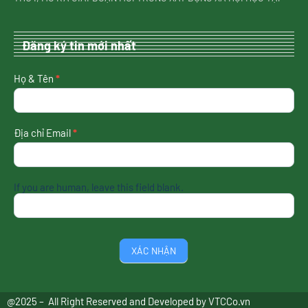
Đăng ký tin mới nhất
nhận
Họ & Tên
*
tin
mới
nhất
Địa chỉ Email
*
If you are human, leave this field blank.
XÁC NHẬN
@2025 – All Right Reserved and Developed by
VTCCo.vn