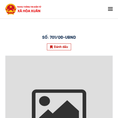
SỐ:
701/QĐ-UBND
Đánh dấu