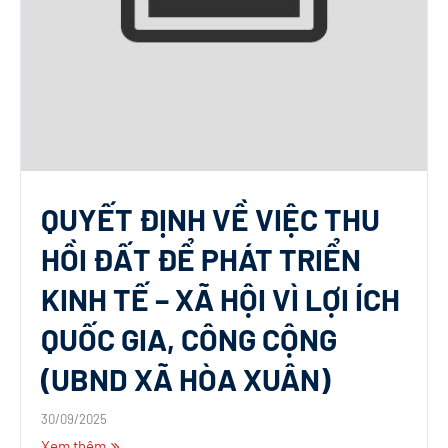
QUYẾT ĐỊNH VỀ VIỆC THU
HỒI ĐẤT ĐỂ PHÁT TRIỂN
KINH TẾ – XÃ HỘI VÌ LỢI ÍCH
QUỐC GIA, CÔNG CỘNG
(UBND XÃ HÒA XUÂN)
30/09/2025
Xem thêm