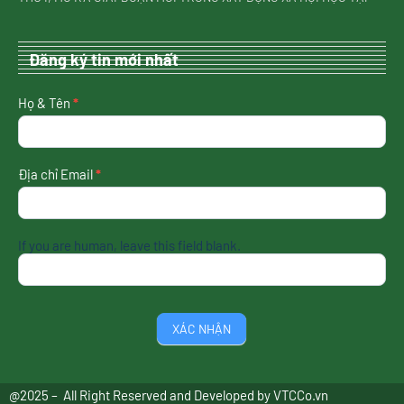
Đăng ký tin mới nhất
nhận
Họ & Tên
*
tin
mới
nhất
Địa chỉ Email
*
If you are human, leave this field blank.
XÁC NHẬN
@2025 – All Right Reserved and Developed by
VTCCo.vn