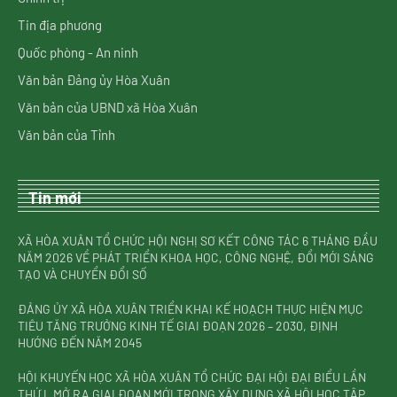
Tin địa phương
Quốc phòng - An ninh
Văn bản Đảng ủy Hòa Xuân
Văn bản của UBND xã Hòa Xuân
Văn bản của Tỉnh
Tin mới
XÃ HÒA XUÂN TỔ CHỨC HỘI NGHỊ SƠ KẾT CÔNG TÁC 6 THÁNG ĐẦU
NĂM 2026 VỀ PHÁT TRIỂN KHOA HỌC, CÔNG NGHỆ, ĐỔI MỚI SÁNG
TẠO VÀ CHUYỂN ĐỔI SỐ
ĐẢNG ỦY XÃ HÒA XUÂN TRIỂN KHAI KẾ HOẠCH THỰC HIỆN MỤC
TIÊU TĂNG TRƯỞNG KINH TẾ GIAI ĐOẠN 2026 – 2030, ĐỊNH
HƯỚNG ĐẾN NĂM 2045
HỘI KHUYẾN HỌC XÃ HÒA XUÂN TỔ CHỨC ĐẠI HỘI ĐẠI BIỂU LẦN
THỨ I, MỞ RA GIAI ĐOẠN MỚI TRONG XÂY DỰNG XÃ HỘI HỌC TẬP