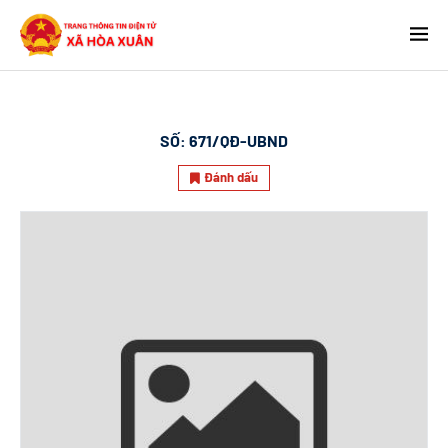
SỐ:
671/QĐ-UBND
Đánh dấu