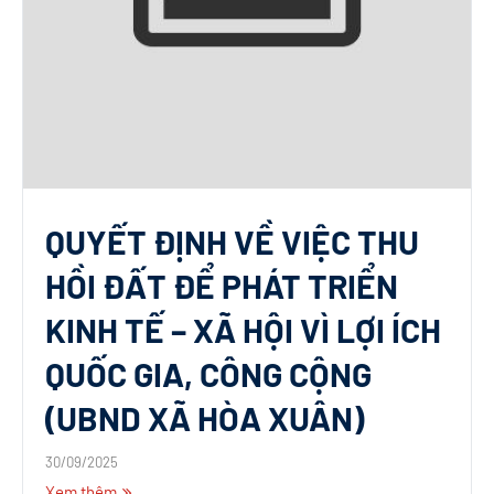
QUYẾT ĐỊNH VỀ VIỆC THU
HỒI ĐẤT ĐỂ PHÁT TRIỂN
KINH TẾ – XÃ HỘI VÌ LỢI ÍCH
QUỐC GIA, CÔNG CỘNG
(UBND XÃ HÒA XUÂN)
30/09/2025
Xem thêm