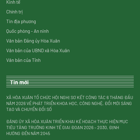
Kinh tế
Chính trị
Tin địa phương
Quốc phòng - An ninh
Văn bản Đảng ủy Hòa Xuân
Văn bản của UBND xã Hòa Xuân
Văn bản của Tỉnh
Tin mới
XÃ HÒA XUÂN TỔ CHỨC HỘI NGHỊ SƠ KẾT CÔNG TÁC 6 THÁNG ĐẦU
NĂM 2026 VỀ PHÁT TRIỂN KHOA HỌC, CÔNG NGHỆ, ĐỔI MỚI SÁNG
TẠO VÀ CHUYỂN ĐỔI SỐ
ĐẢNG ỦY XÃ HÒA XUÂN TRIỂN KHAI KẾ HOẠCH THỰC HIỆN MỤC
TIÊU TĂNG TRƯỞNG KINH TẾ GIAI ĐOẠN 2026 – 2030, ĐỊNH
HƯỚNG ĐẾN NĂM 2045