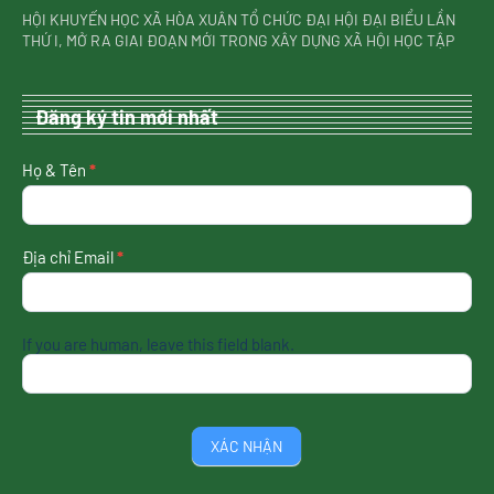
HỘI KHUYẾN HỌC XÃ HÒA XUÂN TỔ CHỨC ĐẠI HỘI ĐẠI BIỂU LẦN
THỨ I, MỞ RA GIAI ĐOẠN MỚI TRONG XÂY DỰNG XÃ HỘI HỌC TẬP
Đăng ký tin mới nhất
nhận
Họ & Tên
*
tin
mới
nhất
Địa chỉ Email
*
If you are human, leave this field blank.
XÁC NHẬN