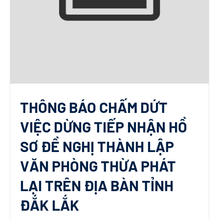
THÔNG BÁO CHẤM DỨT
VIỆC DỪNG TIẾP NHẬN HỒ
SƠ ĐỀ NGHỊ THÀNH LẬP
VĂN PHÒNG THỪA PHÁT
LẠI TRÊN ĐỊA BÀN TỈNH
ĐẮK LẮK