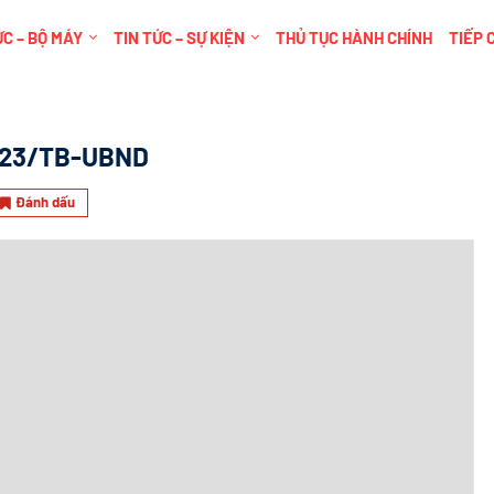
C – BỘ MÁY
TIN TỨC – SỰ KIỆN
THỦ TỤC HÀNH CHÍNH
TIẾP 
823/TB-UBND
Đánh dấu