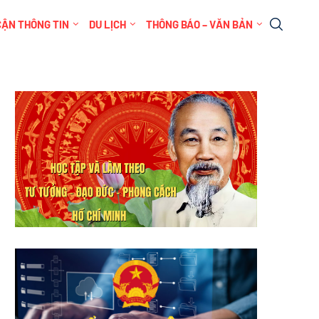
CẬN THÔNG TIN
DU LỊCH
THÔNG BÁO – VĂN BẢN