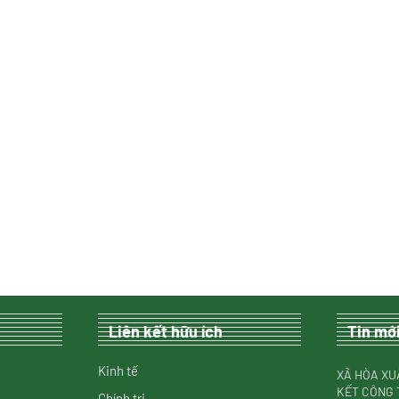
Liên kết hữu ích
Tin mớ
Kinh tế
XÃ HÒA XU
KẾT CÔNG 
Chính trị