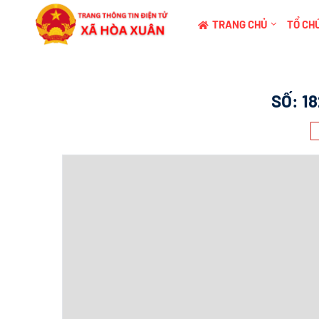
TRANG CHỦ
TỔ CHỨ
SỐ:
1