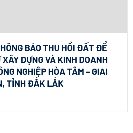
THÔNG BÁO THU HỒI ĐẤT ĐỂ
Ư XÂY DỰNG VÀ KINH DOANH
NG NGHIỆP HÒA TÂM – GIAI
N, TỈNH ĐẮK LẮK