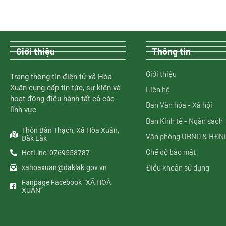
Giới thiệu
Thông tin
Giới thiệu
Trang thông tin điện tử xã Hòa
Xuân cung cấp tin tức, sự kiện và
Liên hệ
hoạt động điều hành tất cả các
Ban Văn hóa - Xã hội
lĩnh vực
Ban Kinh tế - Ngân sách
Thôn Bàn Thạch, Xã Hòa Xuân,
Văn phòng UBND & HĐN
Đắk Lắk
Chế độ bảo mật
HotLine: 0769558787
Điều khoản sử dụng
xahoaxuan@daklak.gov.vn
Fanpage Facebook “XÃ HOÀ
XUÂN”