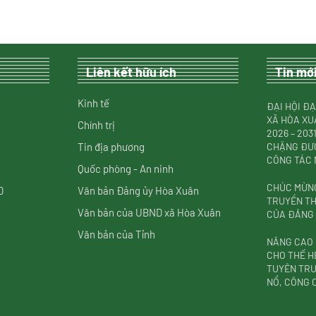
Liên kết hữu ích
Tin mớ
Kinh tế
ĐẠI HỘI ĐẠ
XÃ HÒA XU
Chính trị
2026 – 20
Tin địa phương
CHẶNG ĐƯỜ
CÔNG TÁC
Quốc phòng - An ninh
CHÚC MỪNG
D
Văn bản Đảng ủy Hòa Xuân
TRUYỀN T
Văn bản của UBND xã Hòa Xuân
CỦA ĐẢNG (
Văn bản của Tỉnh
NÂNG CAO
CHO THẾ H
TUYÊN TRU
NỔ, CÔNG 