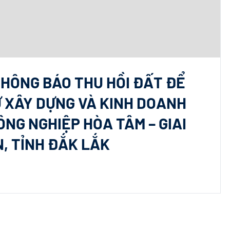
THÔNG BÁO THU HỒI ĐẤT ĐỂ
Ư XÂY DỰNG VÀ KINH DOANH
NG NGHIỆP HÒA TÂM – GIAI
N, TỈNH ĐẮK LẮK