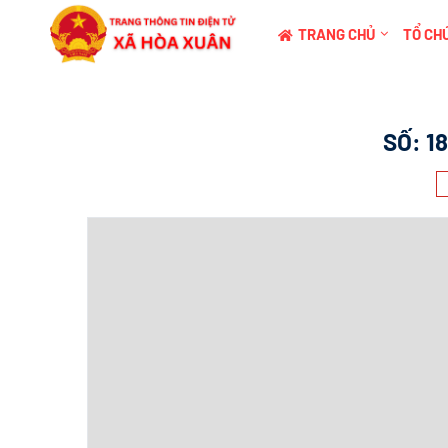
TRANG CHỦ
TỔ CHỨ
SỐ:
1