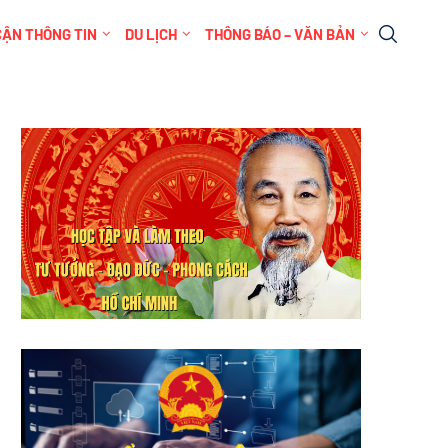
CẬN THÔNG TIN
DU LỊCH
THÔNG BÁO – VĂN BẢN