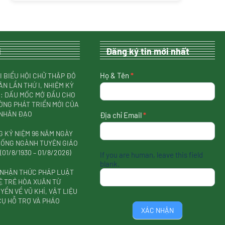
i
Đăng ký tin mới nhất
nhận
Họ & Tên
*
I BIỂU HỘI CHỮ THẬP ĐỎ
tin
ÂN LẦN THỨ I, NHIỆM KỲ
mới
31: DẤU MỐC MỞ ĐẦU CHO
nhất
NG PHÁT TRIỂN MỚI CỦA
 NHÂN ĐẠO
Địa chỉ Email
*
 KỶ NIỆM 96 NĂM NGÀY
HỐNG NGÀNH TUYÊN GIÁO
01/8/1930 – 01/8/2026)
If you are human, leave this field
blank.
 NHẬN THỨC PHÁP LUẬT
Ệ TRẺ HÒA XUÂN TỪ
YỀN VỀ VŨ KHÍ, VẬT LIỆU
CỤ HỖ TRỢ VÀ PHÁO
XÁC NHẬN