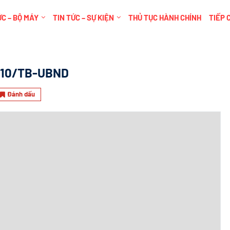
C – BỘ MÁY
TIN TỨC – SỰ KIỆN
THỦ TỤC HÀNH CHÍNH
TIẾP 
810/TB-UBND
Đánh dấu