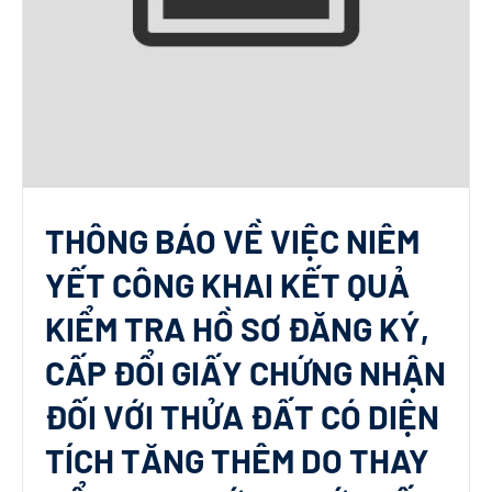
THÔNG BÁO VỀ VIỆC NIÊM
YẾT CÔNG KHAI KẾT QUẢ
KIỂM TRA HỒ SƠ ĐĂNG KÝ,
CẤP ĐỔI GIẤY CHỨNG NHẬN
ĐỐI VỚI THỬA ĐẤT CÓ DIỆN
TÍCH TĂNG THÊM DO THAY