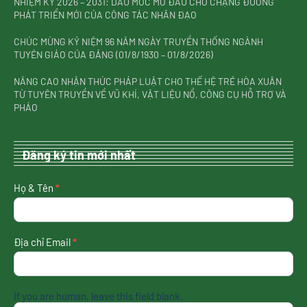
NHIỆM KỲ 2026 – 2031: DẤU MỐC MỞ ĐẦU CHO CHẶNG ĐƯỜNG
PHÁT TRIỂN MỚI CỦA CÔNG TÁC NHÂN ĐẠO
CHÚC MỪNG KỶ NIỆM 96 NĂM NGÀY TRUYỀN THỐNG NGÀNH
TUYÊN GIÁO CỦA ĐẢNG (01/8/1930 – 01/8/2026)
NÂNG CAO NHẬN THỨC PHÁP LUẬT CHO THẾ HỆ TRẺ HÒA XUÂN
TỪ TUYÊN TRUYỀN VỀ VŨ KHÍ, VẬT LIỆU NỔ, CÔNG CỤ HỖ TRỢ VÀ
PHÁO
Đăng ký tin mới nhất
nhận
Họ & Tên
*
tin
mới
nhất
Địa chỉ Email
*
If you are human, leave this field blank.