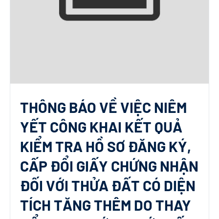
THÔNG BÁO VỀ VIỆC NIÊM
YẾT CÔNG KHAI KẾT QUẢ
KIỂM TRA HỒ SƠ ĐĂNG KÝ,
CẤP ĐỔI GIẤY CHỨNG NHẬN
ĐỐI VỚI THỬA ĐẤT CÓ DIỆN
TÍCH TĂNG THÊM DO THAY