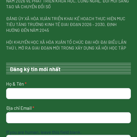
NĂM 2026 VỀ PHÁT TRIỂN KHOA HỌC, CÔNG NGHỆ, ĐỔI MỚI SÁNG
TẠO VÀ CHUYỂN ĐỔI SỐ
ĐẢNG ỦY XÃ HÒA XUÂN TRIỂN KHAI KẾ HOẠCH THỰC HIỆN MỤC
TIÊU TĂNG TRƯỞNG KINH TẾ GIAI ĐOẠN 2026 – 2030, ĐỊNH
HƯỚNG ĐẾN NĂM 2045
HỘI KHUYẾN HỌC XÃ HÒA XUÂN TỔ CHỨC ĐẠI HỘI ĐẠI BIỂU LẦN
THỨ I, MỞ RA GIAI ĐOẠN MỚI TRONG XÂY DỰNG XÃ HỘI HỌC TẬP
Đăng ký tin mới nhất
nhận
Họ & Tên
*
tin
mới
nhất
Địa chỉ Email
*
If you are human, leave this field blank.