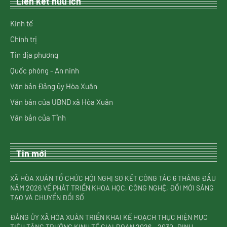
Liên kết hữu ích
Kinh tế
Chính trị
Tin địa phương
Quốc phòng - An ninh
Văn bản Đảng ủy Hòa Xuân
Văn bản của UBND xã Hòa Xuân
Văn bản của Tỉnh
Tin mới
XÃ HÒA XUÂN TỔ CHỨC HỘI NGHỊ SƠ KẾT CÔNG TÁC 6 THÁNG ĐẦU
NĂM 2026 VỀ PHÁT TRIỂN KHOA HỌC, CÔNG NGHỆ, ĐỔI MỚI SÁNG
TẠO VÀ CHUYỂN ĐỔI SỐ
ĐẢNG ỦY XÃ HÒA XUÂN TRIỂN KHAI KẾ HOẠCH THỰC HIỆN MỤC
TIÊU TĂNG TRƯỞNG KINH TẾ GIAI ĐOẠN 2026 – 2030, ĐỊNH