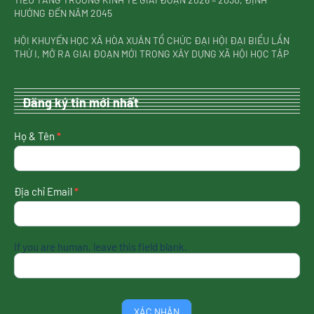
HƯỚNG ĐẾN NĂM 2045
HỘI KHUYẾN HỌC XÃ HÒA XUÂN TỔ CHỨC ĐẠI HỘI ĐẠI BIỂU LẦN
THỨ I, MỞ RA GIAI ĐOẠN MỚI TRONG XÂY DỰNG XÃ HỘI HỌC TẬP
Đăng ký tin mới nhất
nhận
Họ & Tên
*
tin
mới
nhất
Địa chỉ Email
*
If you are human, leave this field blank.
XÁC NHẬN