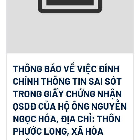
THÔNG BÁO VỀ VIỆC ĐÍNH
CHÍNH THÔNG TIN SAI SÓT
TRONG GIẤY CHỨNG NHẬN
QSDĐ CỦA HỘ ÔNG NGUYỄN
NGỌC HÓA, ĐỊA CHỈ: THÔN
PHƯỚC LONG, XÃ HÒA