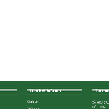
Liên kết hữu ích
Tin mớ
Kinh tế
XÃ HÒA XU
KẾT CÔNG 
Chính trị