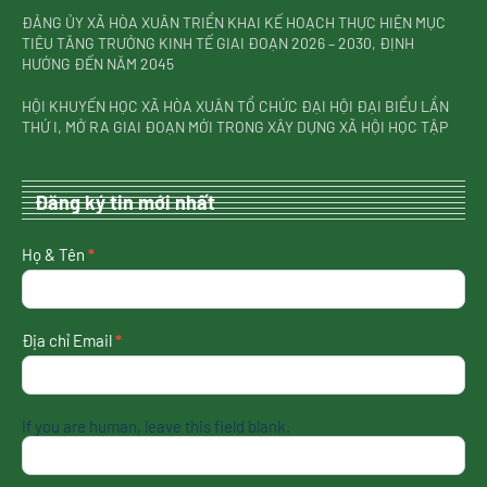
ĐẢNG ỦY XÃ HÒA XUÂN TRIỂN KHAI KẾ HOẠCH THỰC HIỆN MỤC
TIÊU TĂNG TRƯỞNG KINH TẾ GIAI ĐOẠN 2026 – 2030, ĐỊNH
HƯỚNG ĐẾN NĂM 2045
HỘI KHUYẾN HỌC XÃ HÒA XUÂN TỔ CHỨC ĐẠI HỘI ĐẠI BIỂU LẦN
THỨ I, MỞ RA GIAI ĐOẠN MỚI TRONG XÂY DỰNG XÃ HỘI HỌC TẬP
Đăng ký tin mới nhất
nhận
Họ & Tên
*
tin
mới
nhất
Địa chỉ Email
*
If you are human, leave this field blank.