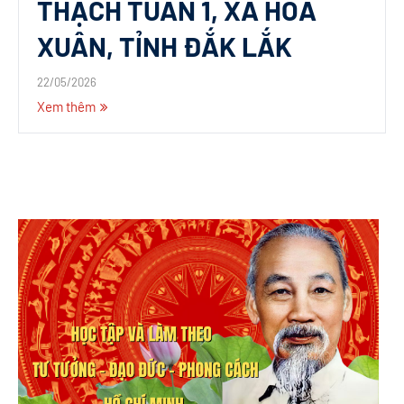
THẠCH TUÂN 1, XÃ HÒA
XUÂN, TỈNH ĐẮK LẮK
22/05/2026
Xem thêm