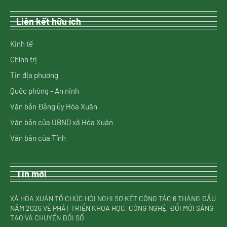
Liên kết hữu ích
Kinh tế
Chính trị
Tin địa phương
Quốc phòng - An ninh
Văn bản Đảng ủy Hòa Xuân
Văn bản của UBND xã Hòa Xuân
Văn bản của Tỉnh
Tin mới
XÃ HÒA XUÂN TỔ CHỨC HỘI NGHỊ SƠ KẾT CÔNG TÁC 6 THÁNG ĐẦU
NĂM 2026 VỀ PHÁT TRIỂN KHOA HỌC, CÔNG NGHỆ, ĐỔI MỚI SÁNG
TẠO VÀ CHUYỂN ĐỔI SỐ