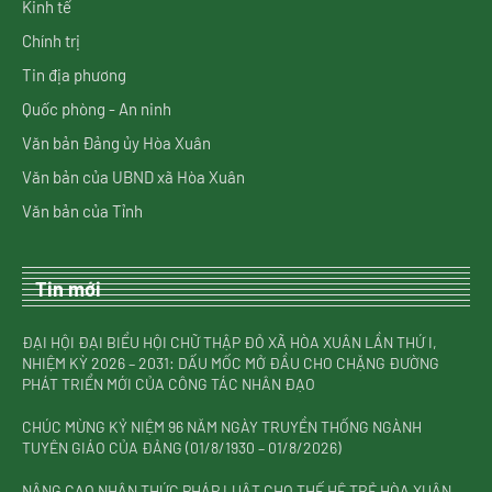
Kinh tế
Chính trị
Tin địa phương
Quốc phòng - An ninh
Văn bản Đảng ủy Hòa Xuân
Văn bản của UBND xã Hòa Xuân
Văn bản của Tỉnh
Tin mới
ĐẠI HỘI ĐẠI BIỂU HỘI CHỮ THẬP ĐỎ XÃ HÒA XUÂN LẦN THỨ I,
NHIỆM KỲ 2026 – 2031: DẤU MỐC MỞ ĐẦU CHO CHẶNG ĐƯỜNG
PHÁT TRIỂN MỚI CỦA CÔNG TÁC NHÂN ĐẠO
CHÚC MỪNG KỶ NIỆM 96 NĂM NGÀY TRUYỀN THỐNG NGÀNH
TUYÊN GIÁO CỦA ĐẢNG (01/8/1930 – 01/8/2026)
NÂNG CAO NHẬN THỨC PHÁP LUẬT CHO THẾ HỆ TRẺ HÒA XUÂN