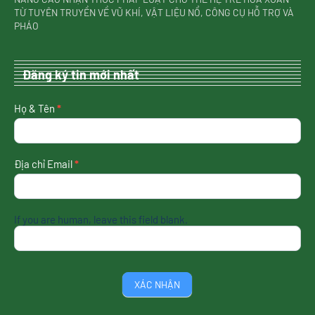
TỪ TUYÊN TRUYỀN VỀ VŨ KHÍ, VẬT LIỆU NỔ, CÔNG CỤ HỖ TRỢ VÀ
PHÁO
Đăng ký tin mới nhất
nhận
Họ & Tên
*
tin
mới
nhất
Địa chỉ Email
*
If you are human, leave this field blank.
XÁC NHẬN