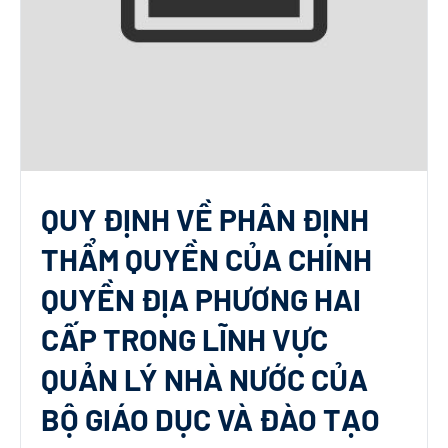
QUY ĐỊNH VỀ PHÂN ĐỊNH
THẨM QUYỀN CỦA CHÍNH
QUYỀN ĐỊA PHƯƠNG HAI
CẤP TRONG LĨNH VỰC
QUẢN LÝ NHÀ NƯỚC CỦA
BỘ GIÁO DỤC VÀ ĐÀO TẠO