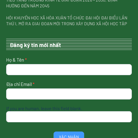
HƯỚNG ĐẾN NĂM 2045
HỘI KHUYẾN HỌC XÃ HÒA XUÂN TỔ CHỨC ĐẠI HỘI ĐẠI BIỂU LẦN
THỨ I, MỞ RA GIAI ĐOẠN MỚI TRONG XÂY DỰNG XÃ HỘI HỌC TẬP
Đăng ký tin mới nhất
nhận
Họ & Tên
*
tin
mới
nhất
Địa chỉ Email
*
If you are human, leave this field blank.
XÁC NHẬN