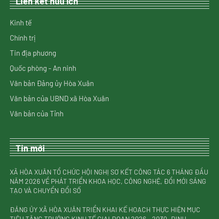
Liên kết hữu ích
Kinh tế
Chính trị
Tin địa phương
Quốc phòng - An ninh
Văn bản Đảng ủy Hòa Xuân
Văn bản của UBND xã Hòa Xuân
Văn bản của Tỉnh
Tin mới
XÃ HÒA XUÂN TỔ CHỨC HỘI NGHỊ SƠ KẾT CÔNG TÁC 6 THÁNG ĐẦU
NĂM 2026 VỀ PHÁT TRIỂN KHOA HỌC, CÔNG NGHỆ, ĐỔI MỚI SÁNG
TẠO VÀ CHUYỂN ĐỔI SỐ
ĐẢNG ỦY XÃ HÒA XUÂN TRIỂN KHAI KẾ HOẠCH THỰC HIỆN MỤC
TIÊU TĂNG TRƯỞNG KINH TẾ GIAI ĐOẠN 2026 – 2030, ĐỊNH