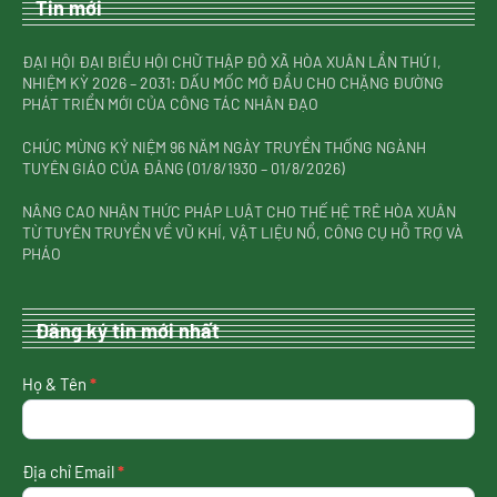
Tin mới
ĐẠI HỘI ĐẠI BIỂU HỘI CHỮ THẬP ĐỎ XÃ HÒA XUÂN LẦN THỨ I,
NHIỆM KỲ 2026 – 2031: DẤU MỐC MỞ ĐẦU CHO CHẶNG ĐƯỜNG
PHÁT TRIỂN MỚI CỦA CÔNG TÁC NHÂN ĐẠO
CHÚC MỪNG KỶ NIỆM 96 NĂM NGÀY TRUYỀN THỐNG NGÀNH
TUYÊN GIÁO CỦA ĐẢNG (01/8/1930 – 01/8/2026)
NÂNG CAO NHẬN THỨC PHÁP LUẬT CHO THẾ HỆ TRẺ HÒA XUÂN
TỪ TUYÊN TRUYỀN VỀ VŨ KHÍ, VẬT LIỆU NỔ, CÔNG CỤ HỖ TRỢ VÀ
PHÁO
Đăng ký tin mới nhất
nhận
Họ & Tên
*
tin
mới
nhất
Địa chỉ Email
*