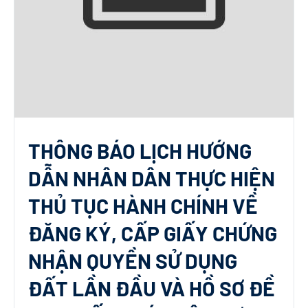
THÔNG BÁO LỊCH HƯỚNG
DẪN NHÂN DÂN THỰC HIỆN
THỦ TỤC HÀNH CHÍNH VỀ
ĐĂNG KÝ, CẤP GIẤY CHỨNG
NHẬN QUYỀN SỬ DỤNG
ĐẤT LẦN ĐẦU VÀ HỒ SƠ ĐỀ