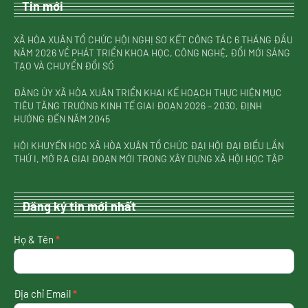
Tin mới
XÃ HÒA XUÂN TỔ CHỨC HỘI NGHỊ SƠ KẾT CÔNG TÁC 6 THÁNG ĐẦU
NĂM 2026 VỀ PHÁT TRIỂN KHOA HỌC, CÔNG NGHỆ, ĐỔI MỚI SÁNG
TẠO VÀ CHUYỂN ĐỔI SỐ
ĐẢNG ỦY XÃ HÒA XUÂN TRIỂN KHAI KẾ HOẠCH THỰC HIỆN MỤC
TIÊU TĂNG TRƯỞNG KINH TẾ GIAI ĐOẠN 2026 – 2030, ĐỊNH
HƯỚNG ĐẾN NĂM 2045
HỘI KHUYẾN HỌC XÃ HÒA XUÂN TỔ CHỨC ĐẠI HỘI ĐẠI BIỂU LẦN
THỨ I, MỞ RA GIAI ĐOẠN MỚI TRONG XÂY DỰNG XÃ HỘI HỌC TẬP
Đăng ký tin mới nhất
nhận
Họ & Tên
*
tin
mới
nhất
Địa chỉ Email
*