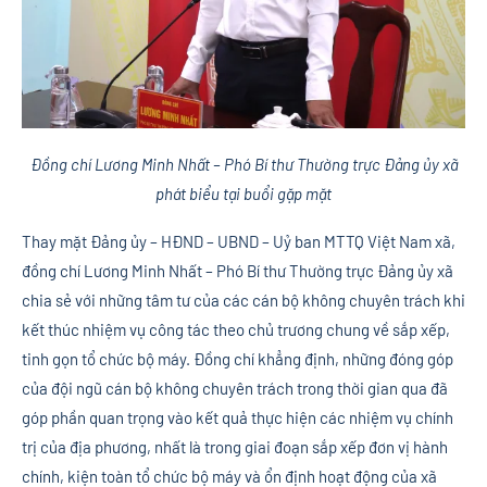
Đồng chí Lương Minh Nhất – Phó Bí thư Thường trực Đảng ủy xã
phát biểu tại buổi gặp mặt
Thay mặt Đảng ủy – HĐND – UBND – Uỷ ban MTTQ Việt Nam xã,
đồng chí Lương Minh Nhất – Phó Bí thư Thường trực Đảng ủy xã
chia sẻ với những tâm tư của các cán bộ không chuyên trách khi
kết thúc nhiệm vụ công tác theo chủ trương chung về sắp xếp,
tinh gọn tổ chức bộ máy. Đồng chí khẳng định, những đóng góp
của đội ngũ cán bộ không chuyên trách trong thời gian qua đã
góp phần quan trọng vào kết quả thực hiện các nhiệm vụ chính
trị của địa phương, nhất là trong giai đoạn sắp xếp đơn vị hành
chính, kiện toàn tổ chức bộ máy và ổn định hoạt động của xã