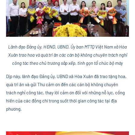
Lãnh đạo Đảng ủy, HĐND, UBND, Ủy ban MTTQ Việt Nam xã Hòa
Xuân trao hoa và quà tri ân các cán bộ không chuyên trách nghỉ
công tác theo chủ trương sắp xếp, tinh gọn tổ chức bộ máy
Dịp này, lãnh đạo Đảng ủy, UBND xã Hòa Xuân đã trao tặng hoa,
quà tri ân và gửi Thư cảm ơn đến các cán bộ không chuyên
trách nghỉ công tác, thay lời cảm ơn đối với những nỗ lực, cống
hiến của các đồng chí trong suốt thời gian công tác tại địa
phương.