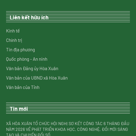
Liên kết hữu ích
Kinh tế
Chính trị
Tin địa phương
Quốc phòng - An ninh
Văn bản Đảng ủy Hòa Xuân
Văn bản của UBND xã Hòa Xuân
Văn bản của Tỉnh
Tin mới
XÃ HÒA XUÂN TỔ CHỨC HỘI NGHỊ SƠ KẾT CÔNG TÁC 6 THÁNG ĐẦU
NĂM 2026 VỀ PHÁT TRIỂN KHOA HỌC, CÔNG NGHỆ, ĐỔI MỚI SÁNG
TẠO VÀ CHUYỂN ĐỔI SỐ