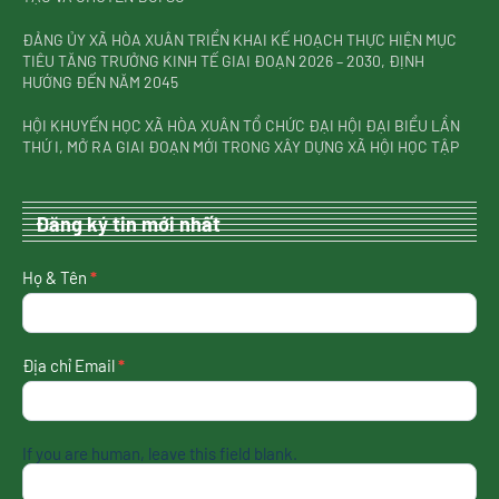
ĐẢNG ỦY XÃ HÒA XUÂN TRIỂN KHAI KẾ HOẠCH THỰC HIỆN MỤC
TIÊU TĂNG TRƯỞNG KINH TẾ GIAI ĐOẠN 2026 – 2030, ĐỊNH
HƯỚNG ĐẾN NĂM 2045
HỘI KHUYẾN HỌC XÃ HÒA XUÂN TỔ CHỨC ĐẠI HỘI ĐẠI BIỂU LẦN
THỨ I, MỞ RA GIAI ĐOẠN MỚI TRONG XÂY DỰNG XÃ HỘI HỌC TẬP
Đăng ký tin mới nhất
nhận
Họ & Tên
*
tin
mới
nhất
Địa chỉ Email
*
If you are human, leave this field blank.