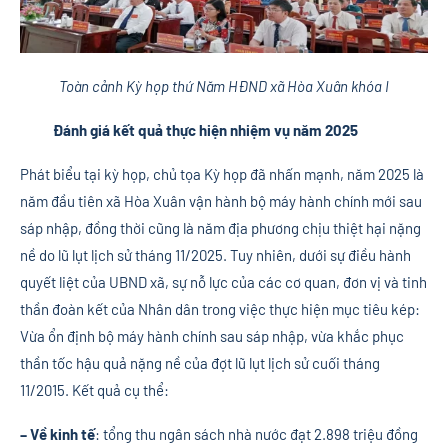
Toàn cảnh Kỳ họp thứ Năm HĐND xã Hòa Xuân khóa I
Đánh giá kết quả thực hiện nhiệm vụ năm 2025
Phát biểu tại kỳ họp, chủ tọa Kỳ họp đã nhấn mạnh, năm 2025 là
năm đầu tiên xã Hòa Xuân vận hành bộ máy hành chính mới sau
sáp nhập, đồng thời cũng là năm địa phương chịu thiệt hại nặng
nề do lũ lụt lịch sử tháng 11/2025. Tuy nhiên, dưới sự điều hành
quyết liệt của UBND xã, sự nỗ lực của các cơ quan, đơn vị và tinh
thần đoàn kết của Nhân dân trong việc thực hiện mục tiêu kép:
Vừa ổn định bộ máy hành chính sau sáp nhập, vừa khắc phục
thần tốc hậu quả nặng nề của đợt lũ lụt lịch sử cuối tháng
11/2015. Kết quả cụ thể:
– Về kinh tế
: tổng thu ngân sách nhà nước đạt 2.898 triệu đồng