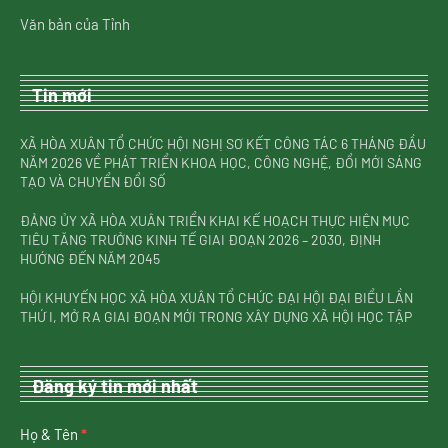
Văn bản của Tỉnh
Tin mới
XÃ HÒA XUÂN TỔ CHỨC HỘI NGHỊ SƠ KẾT CÔNG TÁC 6 THÁNG ĐẦU
NĂM 2026 VỀ PHÁT TRIỂN KHOA HỌC, CÔNG NGHỆ, ĐỔI MỚI SÁNG
TẠO VÀ CHUYỂN ĐỔI SỐ
ĐẢNG ỦY XÃ HÒA XUÂN TRIỂN KHAI KẾ HOẠCH THỰC HIỆN MỤC
TIÊU TĂNG TRƯỞNG KINH TẾ GIAI ĐOẠN 2026 – 2030, ĐỊNH
HƯỚNG ĐẾN NĂM 2045
HỘI KHUYẾN HỌC XÃ HÒA XUÂN TỔ CHỨC ĐẠI HỘI ĐẠI BIỂU LẦN
THỨ I, MỞ RA GIAI ĐOẠN MỚI TRONG XÂY DỰNG XÃ HỘI HỌC TẬP
Đăng ký tin mới nhất
nhận
Họ & Tên
*