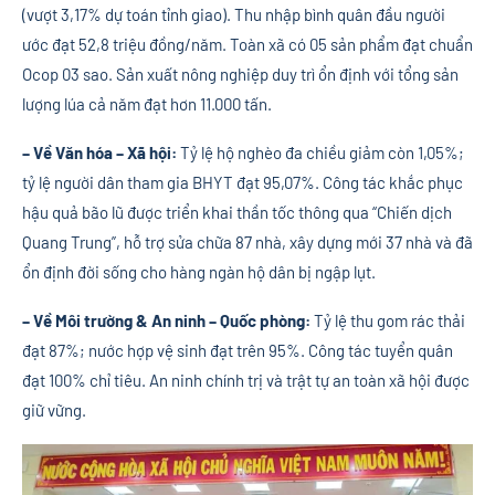
(vượt 3,17% dự toán tỉnh giao). Thu nhập bình quân đầu người
ước đạt 52,8 triệu đồng/năm. Toàn xã có 05 sản phẩm đạt chuẩn
Ocop 03 sao. Sản xuất nông nghiệp duy trì ổn định với tổng sản
lượng lúa cả năm đạt hơn 11.000 tấn.
– Về Văn hóa – Xã hội:
Tỷ lệ hộ nghèo đa chiều giảm còn 1,05%;
tỷ lệ người dân tham gia BHYT đạt 95,07%. Công tác khắc phục
hậu quả bão lũ được triển khai thần tốc thông qua “Chiến dịch
Quang Trung”, hỗ trợ sửa chữa 87 nhà, xây dựng mới 37 nhà và đã
ổn định đời sống cho hàng ngàn hộ dân bị ngập lụt.
– Về Môi trường & An ninh – Quốc phòng:
Tỷ lệ thu gom rác thải
đạt 87%; nước hợp vệ sinh đạt trên 95%. Công tác tuyển quân
đạt 100% chỉ tiêu. An ninh chính trị và trật tự an toàn xã hội được
giữ vững.