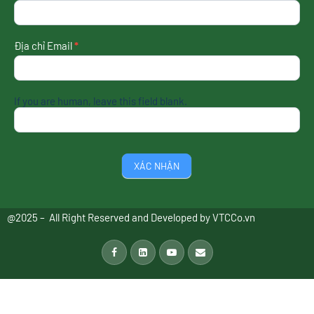
tin
mới
nhất
Địa chỉ Email
*
If you are human, leave this field blank.
XÁC NHẬN
@2025 – All Right Reserved and Developed by
VTCCo.vn