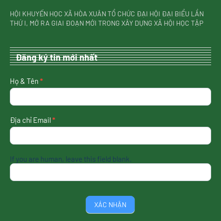
HỘI KHUYẾN HỌC XÃ HÒA XUÂN TỔ CHỨC ĐẠI HỘI ĐẠI BIỂU LẦN
THỨ I, MỞ RA GIAI ĐOẠN MỚI TRONG XÂY DỰNG XÃ HỘI HỌC TẬP
Đăng ký tin mới nhất
nhận
Họ & Tên
*
tin
mới
nhất
Địa chỉ Email
*
If you are human, leave this field blank.
XÁC NHẬN