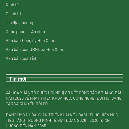
Kinh tế
Chính trị
Tin địa phương
Quốc phòng - An ninh
Văn bản Đảng ủy Hòa Xuân
Văn bản của UBND xã Hòa Xuân
Văn bản của Tỉnh
Tin mới
XÃ HÒA XUÂN TỔ CHỨC HỘI NGHỊ SƠ KẾT CÔNG TÁC 6 THÁNG ĐẦU
NĂM 2026 VỀ PHÁT TRIỂN KHOA HỌC, CÔNG NGHỆ, ĐỔI MỚI SÁNG
TẠO VÀ CHUYỂN ĐỔI SỐ
ĐẢNG ỦY XÃ HÒA XUÂN TRIỂN KHAI KẾ HOẠCH THỰC HIỆN MỤC
TIÊU TĂNG TRƯỞNG KINH TẾ GIAI ĐOẠN 2026 – 2030, ĐỊNH
HƯỚNG ĐẾN NĂM 2045