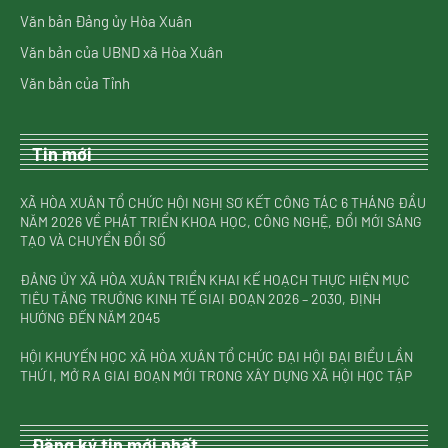
Văn bản Đảng ủy Hòa Xuân
Văn bản của UBND xã Hòa Xuân
Văn bản của Tỉnh
Tin mới
XÃ HÒA XUÂN TỔ CHỨC HỘI NGHỊ SƠ KẾT CÔNG TÁC 6 THÁNG ĐẦU
NĂM 2026 VỀ PHÁT TRIỂN KHOA HỌC, CÔNG NGHỆ, ĐỔI MỚI SÁNG
TẠO VÀ CHUYỂN ĐỔI SỐ
ĐẢNG ỦY XÃ HÒA XUÂN TRIỂN KHAI KẾ HOẠCH THỰC HIỆN MỤC
TIÊU TĂNG TRƯỞNG KINH TẾ GIAI ĐOẠN 2026 – 2030, ĐỊNH
HƯỚNG ĐẾN NĂM 2045
HỘI KHUYẾN HỌC XÃ HÒA XUÂN TỔ CHỨC ĐẠI HỘI ĐẠI BIỂU LẦN
THỨ I, MỞ RA GIAI ĐOẠN MỚI TRONG XÂY DỰNG XÃ HỘI HỌC TẬP
Đăng ký tin mới nhất