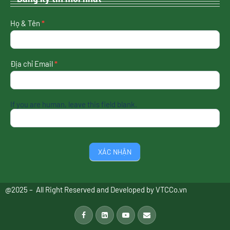
nhận
Họ & Tên
*
tin
mới
nhất
Địa chỉ Email
*
If you are human, leave this field blank.
XÁC NHẬN
@2025 – All Right Reserved and Developed by
VTCCo.vn