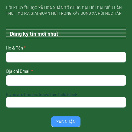
HỘI KHUYẾN HỌC XÃ HÒA XUÂN TỔ CHỨC ĐẠI HỘI ĐẠI BIỂU LẦN
THỨ I, MỞ RA GIAI ĐOẠN MỚI TRONG XÂY DỰNG XÃ HỘI HỌC TẬP
Đăng ký tin mới nhất
nhận
Họ & Tên
*
tin
mới
nhất
Địa chỉ Email
*
If you are human, leave this field blank.
XÁC NHẬN