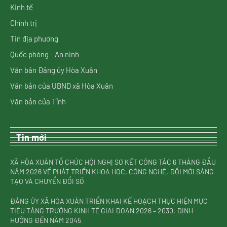
Kinh tế
Chính trị
Tin địa phương
Quốc phòng - An ninh
Văn bản Đảng ủy Hòa Xuân
Văn bản của UBND xã Hòa Xuân
Văn bản của Tỉnh
Tin mới
XÃ HÒA XUÂN TỔ CHỨC HỘI NGHỊ SƠ KẾT CÔNG TÁC 6 THÁNG ĐẦU
NĂM 2026 VỀ PHÁT TRIỂN KHOA HỌC, CÔNG NGHỆ, ĐỔI MỚI SÁNG
TẠO VÀ CHUYỂN ĐỔI SỐ
ĐẢNG ỦY XÃ HÒA XUÂN TRIỂN KHAI KẾ HOẠCH THỰC HIỆN MỤC
TIÊU TĂNG TRƯỞNG KINH TẾ GIAI ĐOẠN 2026 – 2030, ĐỊNH
HƯỚNG ĐẾN NĂM 2045