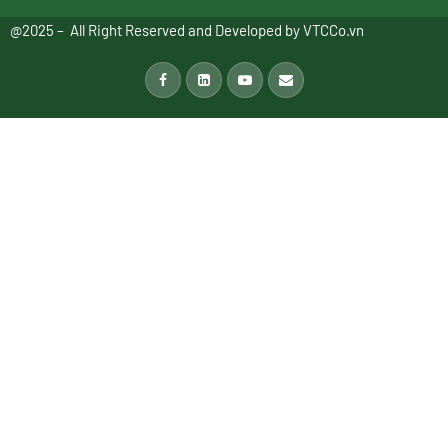
@2025 – All Right Reserved and Developed by
VTCCo.vn