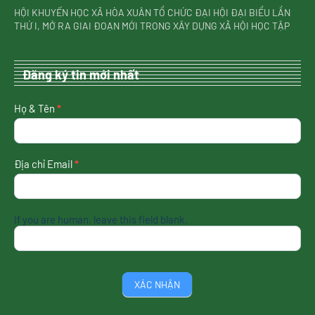
HỘI KHUYẾN HỌC XÃ HÒA XUÂN TỔ CHỨC ĐẠI HỘI ĐẠI BIỂU LẦN
THỨ I, MỞ RA GIAI ĐOẠN MỚI TRONG XÂY DỰNG XÃ HỘI HỌC TẬP
Đăng ký tin mới nhất
nhận
Họ & Tên
*
tin
mới
nhất
Địa chỉ Email
*
If you are human, leave this field blank.
XÁC NHẬN