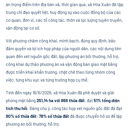
án trọng điểm trên địa bàn xã, thời gian qua, xã Hòa Xuân đã tập
trung chỉ đạo quyết liệt, huy động sự vào cuộc đồng bộ của các
cơ quan, đơn vị, các tổ công tác, thôn và lực lượng tuyên truyền,
vận động tại cơ sở.
Với phương châm công khai, minh bạch, đúng quy định, bảo
đảm quyền và lợi ích hợp pháp của người dân, các nội dung liên
quan đến xét nguồn gốc đất, lập phương án bồi thường, hỗ trợ,
công khai dự thảo phương án và vận động bàn giao mặt bằng
được triển khai khẩn trương, chặt chẽ theo từng nhóm công
việc, từng khu vực và từng trường hợp cụ thể.
Tính đến ngày 16/6/2026, xã Hòa Xuân đã phê duyệt và giải
phóng mặt bằng
251,14 ha với 866 thửa đất
, đạt
51% tổng diện
tích thu hồi
. Đáng chú ý, công tác họp xét nguồn gốc đất đã đạt
90% số thửa đất
;
78% số thửa đất
đã được chuyển hồ sơ để lập
phương án bồi thường, hỗ trợ.