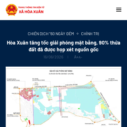
CHIẾN DỊCH "60 NGÀY ĐÊM
CHÍNH TRỊ
Hòa Xuân tăng tốc giải phóng mặt bằng, 90% thửa
đất đã được họp xét nguồn gốc
16/06/2026
A+
A-