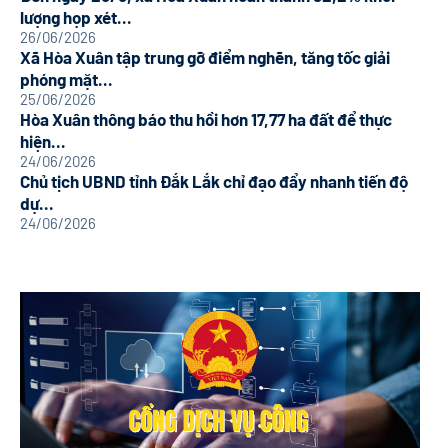
lượng họp xét...
26/06/2026
Xã Hòa Xuân tập trung gỡ điểm nghẽn, tăng tốc giải
phóng mặt...
25/06/2026
Hòa Xuân thông báo thu hồi hơn 17,77 ha đất để thực
hiện...
24/06/2026
Chủ tịch UBND tỉnh Đắk Lắk chỉ đạo đẩy nhanh tiến độ
dự...
24/06/2026