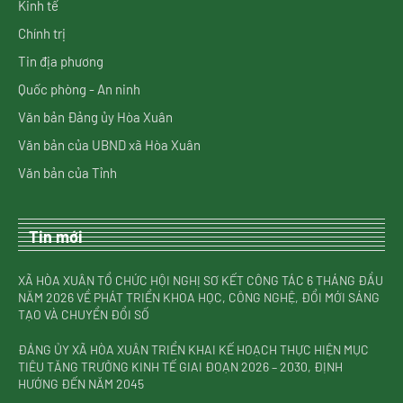
Kinh tế
Chính trị
Tin địa phương
Quốc phòng - An ninh
Văn bản Đảng ủy Hòa Xuân
Văn bản của UBND xã Hòa Xuân
Văn bản của Tỉnh
Tin mới
XÃ HÒA XUÂN TỔ CHỨC HỘI NGHỊ SƠ KẾT CÔNG TÁC 6 THÁNG ĐẦU
NĂM 2026 VỀ PHÁT TRIỂN KHOA HỌC, CÔNG NGHỆ, ĐỔI MỚI SÁNG
TẠO VÀ CHUYỂN ĐỔI SỐ
ĐẢNG ỦY XÃ HÒA XUÂN TRIỂN KHAI KẾ HOẠCH THỰC HIỆN MỤC
TIÊU TĂNG TRƯỞNG KINH TẾ GIAI ĐOẠN 2026 – 2030, ĐỊNH
HƯỚNG ĐẾN NĂM 2045