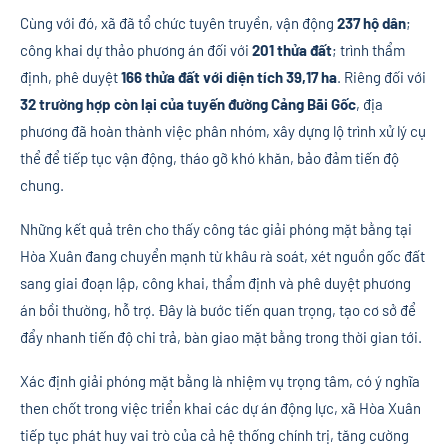
Cùng với đó, xã đã tổ chức tuyên truyền, vận động
237 hộ dân
;
công khai dự thảo phương án đối với
201 thửa đất
; trình thẩm
định, phê duyệt
166 thửa đất với diện tích 39,17 ha
. Riêng đối với
32 trường hợp còn lại của tuyến đường Cảng Bãi Gốc
, địa
phương đã hoàn thành việc phân nhóm, xây dựng lộ trình xử lý cụ
thể để tiếp tục vận động, tháo gỡ khó khăn, bảo đảm tiến độ
chung.
Những kết quả trên cho thấy công tác giải phóng mặt bằng tại
Hòa Xuân đang chuyển mạnh từ khâu rà soát, xét nguồn gốc đất
sang giai đoạn lập, công khai, thẩm định và phê duyệt phương
án bồi thường, hỗ trợ. Đây là bước tiến quan trọng, tạo cơ sở để
đẩy nhanh tiến độ chi trả, bàn giao mặt bằng trong thời gian tới.
Xác định giải phóng mặt bằng là nhiệm vụ trọng tâm, có ý nghĩa
then chốt trong việc triển khai các dự án động lực, xã Hòa Xuân
tiếp tục phát huy vai trò của cả hệ thống chính trị, tăng cường