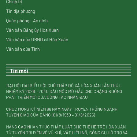
Chính trị
Tin địa phương
Quốc phòng - An ninh
Văn bản Đảng ủy Hòa Xuân
Văn bản của UBND xã Hòa Xuân
Văn bản của Tỉnh
Tin mới
ĐẠI HỘI ĐẠI BIỂU HỘI CHỮ THẬP ĐỎ XÃ HÒA XUÂN LẦN THỨ I,
NHIỆM KỲ 2026 – 2031: DẤU MỐC MỞ ĐẦU CHO CHẶNG ĐƯỜNG
PHÁT TRIỂN MỚI CỦA CÔNG TÁC NHÂN ĐẠO
CHÚC MỪNG KỶ NIỆM 96 NĂM NGÀY TRUYỀN THỐNG NGÀNH
TUYÊN GIÁO CỦA ĐẢNG (01/8/1930 – 01/8/2026)
NÂNG CAO NHẬN THỨC PHÁP LUẬT CHO THẾ HỆ TRẺ HÒA XUÂN
TỪ TUYÊN TRUYỀN VỀ VŨ KHÍ, VẬT LIỆU NỔ, CÔNG CỤ HỖ TRỢ VÀ