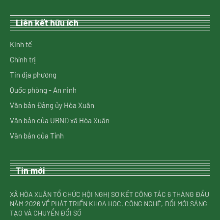
Liên kết hữu ích
Kinh tế
Chính trị
Tin địa phương
Quốc phòng - An ninh
Văn bản Đảng ủy Hòa Xuân
Văn bản của UBND xã Hòa Xuân
Văn bản của Tỉnh
Tin mới
XÃ HÒA XUÂN TỔ CHỨC HỘI NGHỊ SƠ KẾT CÔNG TÁC 6 THÁNG ĐẦU
NĂM 2026 VỀ PHÁT TRIỂN KHOA HỌC, CÔNG NGHỆ, ĐỔI MỚI SÁNG
TẠO VÀ CHUYỂN ĐỔI SỐ