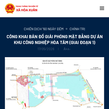
CHIẾN DỊCH "60 NGÀY ĐÊM
CHÍNH TRỊ
CÔNG KHAI BẢN ĐỒ GIẢI PHÓNG MẶT BẰNG DỰ ÁN
KHU CÔNG NGHIỆP HÒA TÂM (GIAI ĐOẠN 1)
17/05/2026
A+
A-