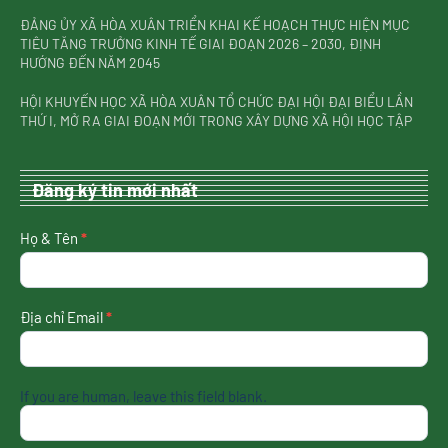
ĐẢNG ỦY XÃ HÒA XUÂN TRIỂN KHAI KẾ HOẠCH THỰC HIỆN MỤC
TIÊU TĂNG TRƯỞNG KINH TẾ GIAI ĐOẠN 2026 – 2030, ĐỊNH
HƯỚNG ĐẾN NĂM 2045
HỘI KHUYẾN HỌC XÃ HÒA XUÂN TỔ CHỨC ĐẠI HỘI ĐẠI BIỂU LẦN
THỨ I, MỞ RA GIAI ĐOẠN MỚI TRONG XÂY DỰNG XÃ HỘI HỌC TẬP
Đăng ký tin mới nhất
nhận
Họ & Tên
*
tin
mới
nhất
Địa chỉ Email
*
If you are human, leave this field blank.