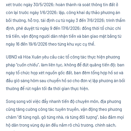
xét trước ngày 30/5/2026; hoàn thành rà soát thông tin đất ở
còn lại trước ngày 1/6/2026; lập, công khai dự thảo phương án
bồi thường, hỗ trợ, tái định cư từ ngày 3 đến 7/6/2026; trình thẩm
định, phê duyệt từ ngày 9 đến 17/6/2026; đồng thời tổ chức chi
trả tiền, vận động người dân nhận tiền và bàn giao mặt bằng từ
ngày 16 đến 19/6/2026 theo từng khu vực cụ thể.
UBND xã Hòa Xuân yêu cầu các tổ công tác thực hiện phương
pháp “cuốn chiếu”, làm liên tục, không để đứt quãng tiến độ; ban
ngày tổ chức họp xét nguồn gốc đất, ban đêm tổng hợp hồ sơ và
đầu giờ sáng hôm sau chuyển hồ sơ cho đơn vị lập phương án bồi
thường để rút ngắn tối đa thời gian thực hiện.
Song song với việc đẩy nhanh tiến độ chuyên môn, địa phương
cũng tăng cường công tác tuyên truyền, vận động theo phương
châm “đi từng ngõ, gõ từng nhà, rà từng đối tượng”, bảo đảm mọi
hộ dân trong vùng dự án đều nắm rõ chủ trương, chính sách,