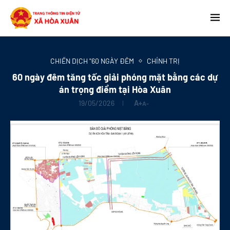
CHIẾN DỊCH "60 NGÀY ĐÊM
CHÍNH TRỊ
60 ngày đêm tăng tốc giải phóng mặt bằng các dự
án trọng điểm tại Hòa Xuân
19/05/2026
A+
A-