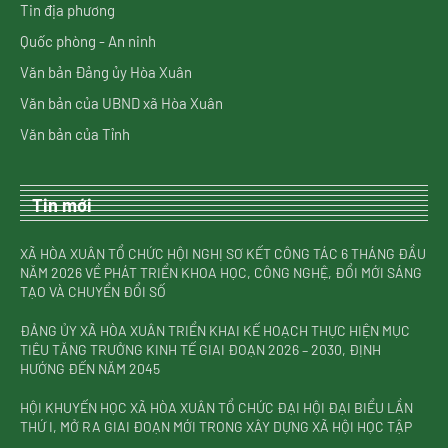
Tin địa phương
Quốc phòng - An ninh
Văn bản Đảng ủy Hòa Xuân
Văn bản của UBND xã Hòa Xuân
Văn bản của Tỉnh
Tin mới
XÃ HÒA XUÂN TỔ CHỨC HỘI NGHỊ SƠ KẾT CÔNG TÁC 6 THÁNG ĐẦU
NĂM 2026 VỀ PHÁT TRIỂN KHOA HỌC, CÔNG NGHỆ, ĐỔI MỚI SÁNG
TẠO VÀ CHUYỂN ĐỔI SỐ
ĐẢNG ỦY XÃ HÒA XUÂN TRIỂN KHAI KẾ HOẠCH THỰC HIỆN MỤC
TIÊU TĂNG TRƯỞNG KINH TẾ GIAI ĐOẠN 2026 – 2030, ĐỊNH
HƯỚNG ĐẾN NĂM 2045
HỘI KHUYẾN HỌC XÃ HÒA XUÂN TỔ CHỨC ĐẠI HỘI ĐẠI BIỂU LẦN
THỨ I, MỞ RA GIAI ĐOẠN MỚI TRONG XÂY DỰNG XÃ HỘI HỌC TẬP