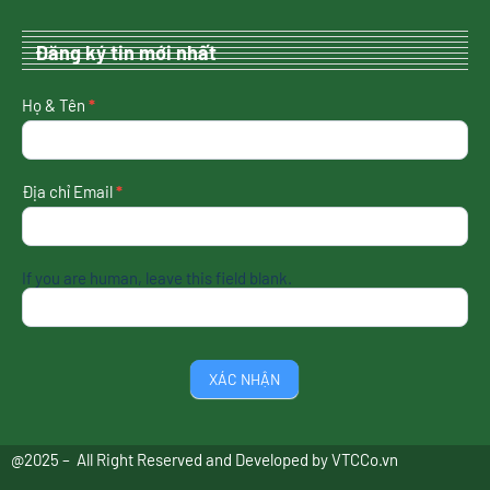
Đăng ký tin mới nhất
nhận
Họ & Tên
*
tin
mới
nhất
Địa chỉ Email
*
If you are human, leave this field blank.
XÁC NHẬN
@2025 – All Right Reserved and Developed by
VTCCo.vn