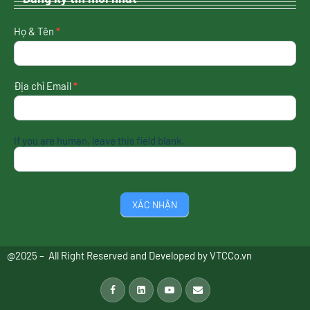
nhận
Họ & Tên
*
tin
mới
nhất
Địa chỉ Email
*
If you are human, leave this field blank.
XÁC NHẬN
@2025 – All Right Reserved and Developed by
VTCCo.vn