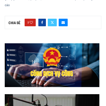
cáo
1
CHIA SẺ