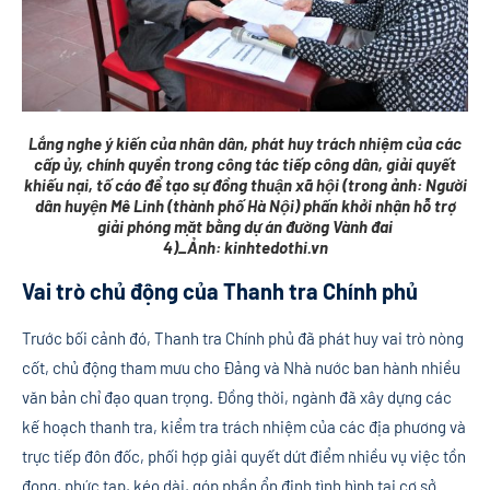
Lắng nghe ý kiến của nhân dân, phát huy trách nhiệm của các
cấp ủy, chính quyền trong công tác tiếp công dân, giải quyết
khiếu nại, tố cáo để tạo sự đồng thuận xã hội (trong ảnh: Người
dân huyện Mê Linh (thành phố Hà Nội) phấn khởi nhận hỗ trợ
giải phóng mặt bằng dự án đường Vành đai
4)_Ảnh: kinhtedothi.vn
Vai trò chủ động của Thanh tra Chính phủ
Trước bối cảnh đó, Thanh tra Chính phủ đã phát huy vai trò nòng
cốt, chủ động tham mưu cho Đảng và Nhà nước ban hành nhiều
văn bản chỉ đạo quan trọng. Đồng thời, ngành đã xây dựng các
kế hoạch thanh tra, kiểm tra trách nhiệm của các địa phương và
trực tiếp đôn đốc, phối hợp giải quyết dứt điểm nhiều vụ việc tồn
đọng, phức tạp, kéo dài, góp phần ổn định tình hình tại cơ sở.