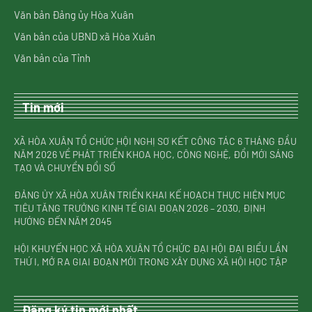
Văn bản Đảng ủy Hòa Xuân
Văn bản của UBND xã Hòa Xuân
Văn bản của Tỉnh
Tin mới
XÃ HÒA XUÂN TỔ CHỨC HỘI NGHỊ SƠ KẾT CÔNG TÁC 6 THÁNG ĐẦU
NĂM 2026 VỀ PHÁT TRIỂN KHOA HỌC, CÔNG NGHỆ, ĐỔI MỚI SÁNG
TẠO VÀ CHUYỂN ĐỔI SỐ
ĐẢNG ỦY XÃ HÒA XUÂN TRIỂN KHAI KẾ HOẠCH THỰC HIỆN MỤC
TIÊU TĂNG TRƯỞNG KINH TẾ GIAI ĐOẠN 2026 – 2030, ĐỊNH
HƯỚNG ĐẾN NĂM 2045
HỘI KHUYẾN HỌC XÃ HÒA XUÂN TỔ CHỨC ĐẠI HỘI ĐẠI BIỂU LẦN
THỨ I, MỞ RA GIAI ĐOẠN MỚI TRONG XÂY DỰNG XÃ HỘI HỌC TẬP
Đăng ký tin mới nhất