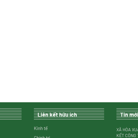
Liên kết hữu ích
Tin mớ
Kinh tế
XÃ HÒA XU
KẾT CÔNG 
Chính trị