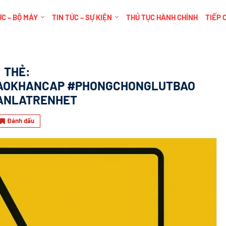
C – BỘ MÁY
TIN TỨC – SỰ KIỆN
THỦ TỤC HÀNH CHÍNH
TIẾP 
THẺ:
AOKHANCAP #PHONGCHONGLUTBAO
ANLATRENHET
Đánh dấu