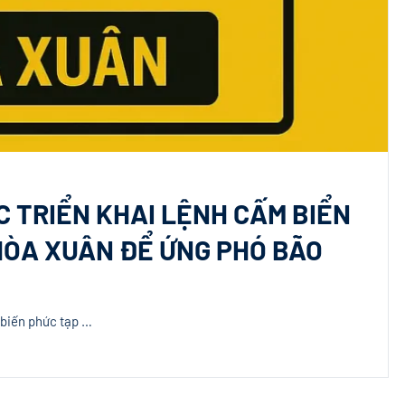
C TRIỂN KHAI LỆNH CẤM BIỂN
HÒA XUÂN ĐỂ ỨNG PHÓ BÃO
 biến phức tạp …