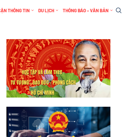
CẬN THÔNG TIN
DU LỊCH
THÔNG BÁO – VĂN BẢN