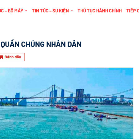
C – BỘ MÁY
TIN TỨC – SỰ KIỆN
THỦ TỤC HÀNH CHÍNH
TIẾP 
A QUẦN CHÚNG NHÂN DÂN
Đánh dấu