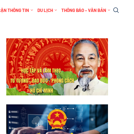
CẬN THÔNG TIN
DU LỊCH
THÔNG BÁO – VĂN BẢN