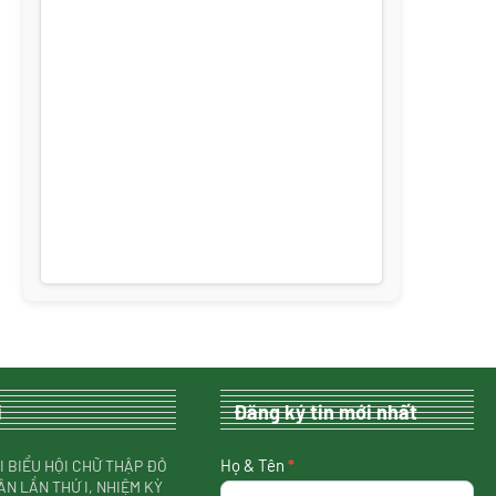
i
Đăng ký tin mới nhất
nhận
Họ & Tên
*
I BIỂU HỘI CHỮ THẬP ĐỎ
tin
ÂN LẦN THỨ I, NHIỆM KỲ