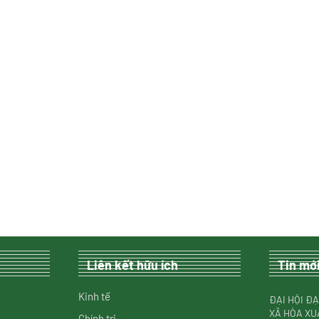
Liên kết hữu ích
Tin mớ
Kinh tế
ĐẠI HỘI ĐẠ
XÃ HÒA XU
Chính trị