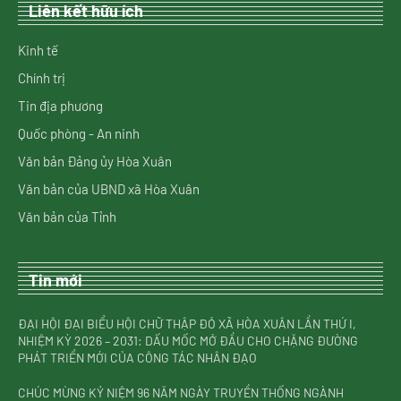
Liên kết hữu ích
Kinh tế
Chính trị
Tin địa phương
Quốc phòng - An ninh
Văn bản Đảng ủy Hòa Xuân
Văn bản của UBND xã Hòa Xuân
Văn bản của Tỉnh
Tin mới
ĐẠI HỘI ĐẠI BIỂU HỘI CHỮ THẬP ĐỎ XÃ HÒA XUÂN LẦN THỨ I,
NHIỆM KỲ 2026 – 2031: DẤU MỐC MỞ ĐẦU CHO CHẶNG ĐƯỜNG
PHÁT TRIỂN MỚI CỦA CÔNG TÁC NHÂN ĐẠO
CHÚC MỪNG KỶ NIỆM 96 NĂM NGÀY TRUYỀN THỐNG NGÀNH