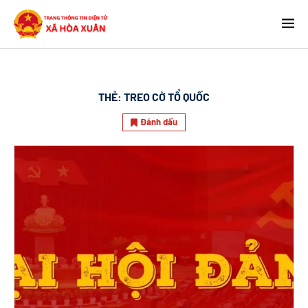
THẺ:
TREO CỜ TỔ QUỐC
Đánh dấu