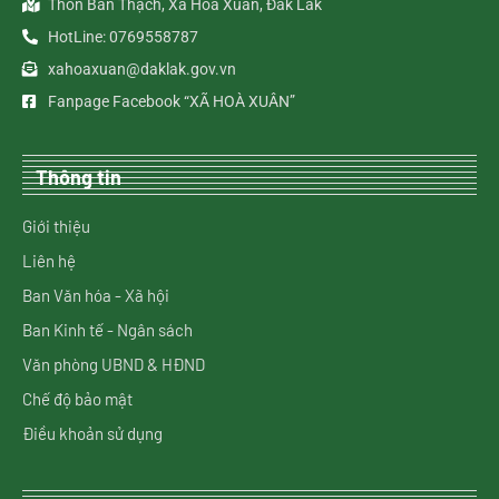
Thôn Bàn Thạch, Xã Hòa Xuân, Đắk Lắk
HotLine: 0769558787
xahoaxuan@daklak.gov.vn
Fanpage Facebook “XÃ HOÀ XUÂN”
Thông tin
Giới thiệu
Liên hệ
Ban Văn hóa - Xã hội
Ban Kinh tế - Ngân sách
Văn phòng UBND & HĐND
Chế độ bảo mật
Điều khoản sử dụng