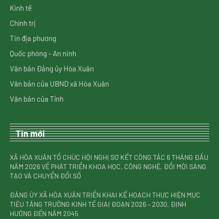
Kinh tế
Chính trị
Tin địa phương
Quốc phòng - An ninh
Văn bản Đảng ủy Hòa Xuân
Văn bản của UBND xã Hòa Xuân
Văn bản của Tỉnh
Tin mới
XÃ HÒA XUÂN TỔ CHỨC HỘI NGHỊ SƠ KẾT CÔNG TÁC 6 THÁNG ĐẦU
NĂM 2026 VỀ PHÁT TRIỂN KHOA HỌC, CÔNG NGHỆ, ĐỔI MỚI SÁNG
TẠO VÀ CHUYỂN ĐỔI SỐ
ĐẢNG ỦY XÃ HÒA XUÂN TRIỂN KHAI KẾ HOẠCH THỰC HIỆN MỤC
TIÊU TĂNG TRƯỞNG KINH TẾ GIAI ĐOẠN 2026 – 2030, ĐỊNH
HƯỚNG ĐẾN NĂM 2045