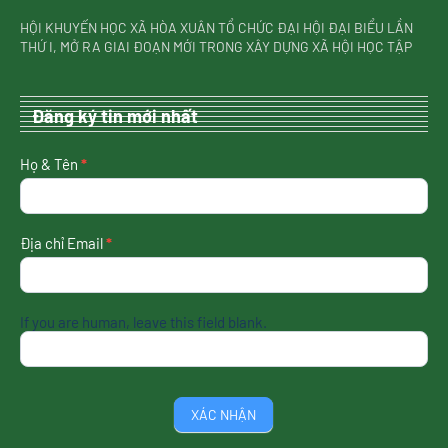
HỘI KHUYẾN HỌC XÃ HÒA XUÂN TỔ CHỨC ĐẠI HỘI ĐẠI BIỂU LẦN
THỨ I, MỞ RA GIAI ĐOẠN MỚI TRONG XÂY DỰNG XÃ HỘI HỌC TẬP
Đăng ký tin mới nhất
nhận
Họ & Tên
*
tin
mới
nhất
Địa chỉ Email
*
If you are human, leave this field blank.
XÁC NHẬN