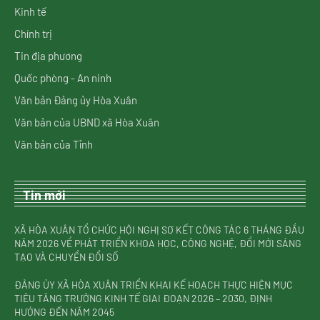
Kinh tế
Chính trị
Tin địa phương
Quốc phòng - An ninh
Văn bản Đảng ủy Hòa Xuân
Văn bản của UBND xã Hòa Xuân
Văn bản của Tỉnh
Tin mới
XÃ HÒA XUÂN TỔ CHỨC HỘI NGHỊ SƠ KẾT CÔNG TÁC 6 THÁNG ĐẦU
NĂM 2026 VỀ PHÁT TRIỂN KHOA HỌC, CÔNG NGHỆ, ĐỔI MỚI SÁNG
TẠO VÀ CHUYỂN ĐỔI SỐ
ĐẢNG ỦY XÃ HÒA XUÂN TRIỂN KHAI KẾ HOẠCH THỰC HIỆN MỤC
TIÊU TĂNG TRƯỞNG KINH TẾ GIAI ĐOẠN 2026 – 2030, ĐỊNH
HƯỚNG ĐẾN NĂM 2045