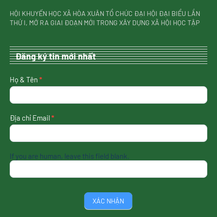
HỘI KHUYẾN HỌC XÃ HÒA XUÂN TỔ CHỨC ĐẠI HỘI ĐẠI BIỂU LẦN
THỨ I, MỞ RA GIAI ĐOẠN MỚI TRONG XÂY DỰNG XÃ HỘI HỌC TẬP
Đăng ký tin mới nhất
nhận
Họ & Tên
*
tin
mới
nhất
Địa chỉ Email
*
If you are human, leave this field blank.
XÁC NHẬN