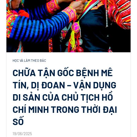
HỌC VÀ LÀM THEO BÁC
CHỮA TẬN GỐC BỆNH MÊ
TÍN, DỊ ĐOAN – VẬN DỤNG
DI SẢN CỦA CHỦ TỊCH HỒ
CHÍ MINH TRONG THỜI ĐẠI
SỐ
19/06/2025