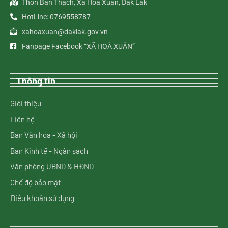
Thôn Bàn Thạch, Xã Hòa Xuân, Đắk Lắk
HotLine: 0769558787
xahoaxuan@daklak.gov.vn
Fanpage Facebook “XÃ HOÀ XUÂN”
Thông tin
Giới thiệu
Liên hệ
Ban Văn hóa - Xã hội
Ban Kinh tế - Ngân sách
Văn phòng UBND & HĐND
Chế độ bảo mật
Điều khoản sử dụng