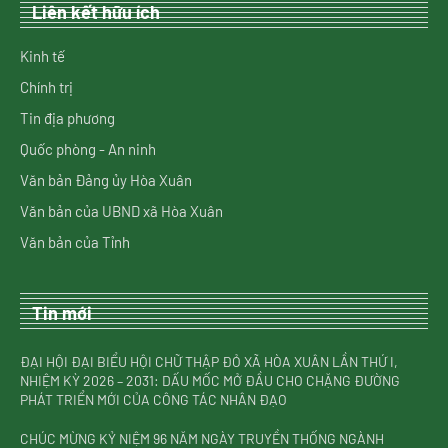
Liên kết hữu ích
Kinh tế
Chính trị
Tin địa phương
Quốc phòng - An ninh
Văn bản Đảng ủy Hòa Xuân
Văn bản của UBND xã Hòa Xuân
Văn bản của Tỉnh
Tin mới
ĐẠI HỘI ĐẠI BIỂU HỘI CHỮ THẬP ĐỎ XÃ HÒA XUÂN LẦN THỨ I,
NHIỆM KỲ 2026 – 2031: DẤU MỐC MỞ ĐẦU CHO CHẶNG ĐƯỜNG
PHÁT TRIỂN MỚI CỦA CÔNG TÁC NHÂN ĐẠO
CHÚC MỪNG KỶ NIỆM 96 NĂM NGÀY TRUYỀN THỐNG NGÀNH