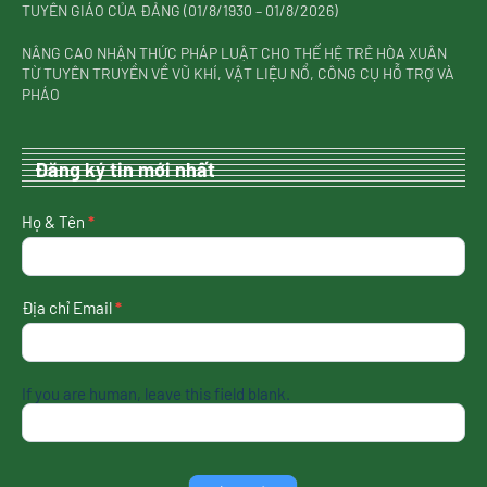
TUYÊN GIÁO CỦA ĐẢNG (01/8/1930 – 01/8/2026)
NÂNG CAO NHẬN THỨC PHÁP LUẬT CHO THẾ HỆ TRẺ HÒA XUÂN
TỪ TUYÊN TRUYỀN VỀ VŨ KHÍ, VẬT LIỆU NỔ, CÔNG CỤ HỖ TRỢ VÀ
PHÁO
Đăng ký tin mới nhất
nhận
Họ & Tên
*
tin
mới
nhất
Địa chỉ Email
*
If you are human, leave this field blank.