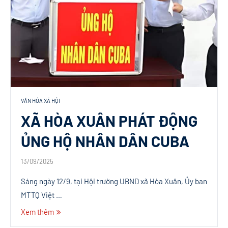
VĂN HÓA XÃ HỘI
XÃ HÒA XUÂN PHÁT ĐỘNG
ỦNG HỘ NHÂN DÂN CUBA
13/09/2025
Sáng ngày 12/9, tại Hội trường UBND xã Hòa Xuân, Ủy ban
MTTQ Việt …
Xem thêm