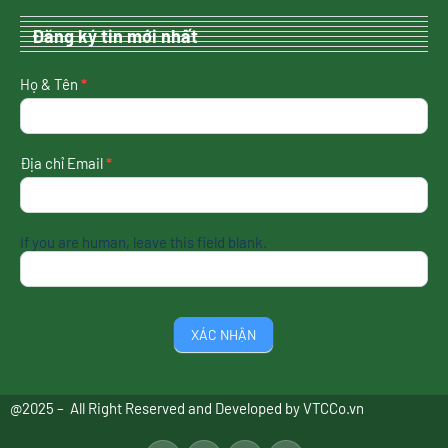
Đăng ký tin mới nhất
nhận
Họ & Tên
*
tin
mới
nhất
Địa chỉ Email
*
If you are human, leave this field blank.
XÁC NHẬN
@2025 – All Right Reserved and Developed by
VTCCo.vn