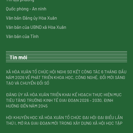
Quốc phòng - An ninh
Văn bản Đảng ủy Hòa Xuân
Văn bản của UBND xã Hòa Xuân
Văn bản của Tỉnh
Tin mới
XÃ HÒA XUÂN TỔ CHỨC HỘI NGHỊ SƠ KẾT CÔNG TÁC 6 THÁNG ĐẦU
NĂM 2026 VỀ PHÁT TRIỂN KHOA HỌC, CÔNG NGHỆ, ĐỔI MỚI SÁNG
TẠO VÀ CHUYỂN ĐỔI SỐ
ĐẢNG ỦY XÃ HÒA XUÂN TRIỂN KHAI KẾ HOẠCH THỰC HIỆN MỤC
TIÊU TĂNG TRƯỞNG KINH TẾ GIAI ĐOẠN 2026 – 2030, ĐỊNH
HƯỚNG ĐẾN NĂM 2045
HỘI KHUYẾN HỌC XÃ HÒA XUÂN TỔ CHỨC ĐẠI HỘI ĐẠI BIỂU LẦN
THỨ I, MỞ RA GIAI ĐOẠN MỚI TRONG XÂY DỰNG XÃ HỘI HỌC TẬP