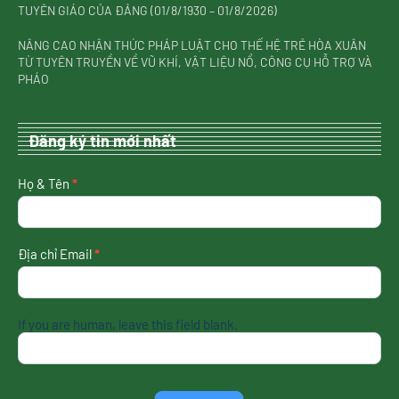
TUYÊN GIÁO CỦA ĐẢNG (01/8/1930 – 01/8/2026)
NÂNG CAO NHẬN THỨC PHÁP LUẬT CHO THẾ HỆ TRẺ HÒA XUÂN
TỪ TUYÊN TRUYỀN VỀ VŨ KHÍ, VẬT LIỆU NỔ, CÔNG CỤ HỖ TRỢ VÀ
PHÁO
Đăng ký tin mới nhất
nhận
Họ & Tên
*
tin
mới
nhất
Địa chỉ Email
*
If you are human, leave this field blank.