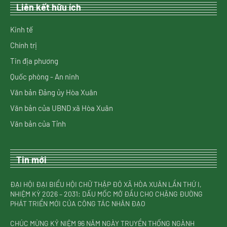
Liên kết hữu ích
Kinh tế
Chính trị
Tin địa phương
Quốc phòng - An ninh
Văn bản Đảng ủy Hòa Xuân
Văn bản của UBND xã Hòa Xuân
Văn bản của Tỉnh
Tin mới
ĐẠI HỘI ĐẠI BIỂU HỘI CHỮ THẬP ĐỎ XÃ HÒA XUÂN LẦN THỨ I,
NHIỆM KỲ 2026 – 2031: DẤU MỐC MỞ ĐẦU CHO CHẶNG ĐƯỜNG
PHÁT TRIỂN MỚI CỦA CÔNG TÁC NHÂN ĐẠO
CHÚC MỪNG KỶ NIỆM 96 NĂM NGÀY TRUYỀN THỐNG NGÀNH