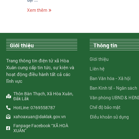
Xem thêm
Giới thiệu
Thông tin
Giới thiệu
Trang thông tin điện tử xã Hòa
Xuân cung cấp tin tức, sự kiện và
Liên hệ
hoạt động điều hành tất cả các
Ban Văn hóa - Xã hội
lĩnh vực
Ban Kinh tế - Ngân sách
Thôn Bàn Thạch, Xã Hòa Xuân,
Văn phòng UBND & HĐN
Đắk Lắk
Chế độ bảo mật
HotLine: 0769558787
Điều khoản sử dụng
xahoaxuan@daklak.gov.vn
Fanpage Facebook “XÃ HOÀ
XUÂN”