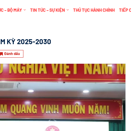
C – BỘ MÁY
TIN TỨC – SỰ KIỆN
THỦ TỤC HÀNH CHÍNH
TIẾP 
ỆM KỲ 2025-2030
Đánh dấu