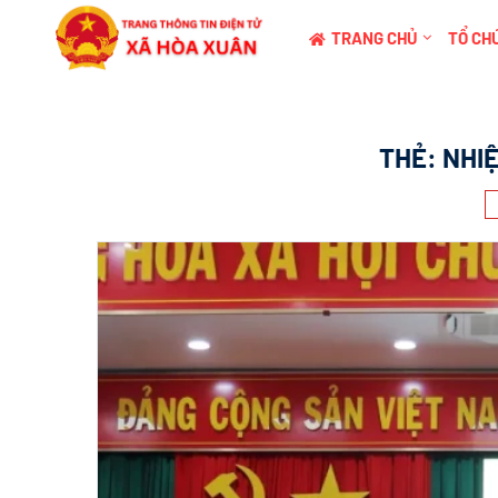
TRANG CHỦ
TỔ CHỨ
THẺ:
NHI