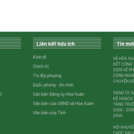
Liên kết hữu ích
Tin mớ
Kinh tế
XÃ HÒA XU
KẾT CÔNG 
Chính trị
2026 VỀ P
Tin địa phương
CÔNG NGHỆ
CHUYỂN ĐỔ
Quốc phòng - An ninh
ĐẢNG ỦY X
D
Văn bản Đảng ủy Hòa Xuân
KẾ HOẠCH 
Văn bản của UBND xã Hòa Xuân
TĂNG TRƯỞ
2026 – 20
Văn bản của Tỉnh
2045
HỘI KHUYẾ
CHỨC ĐẠI H