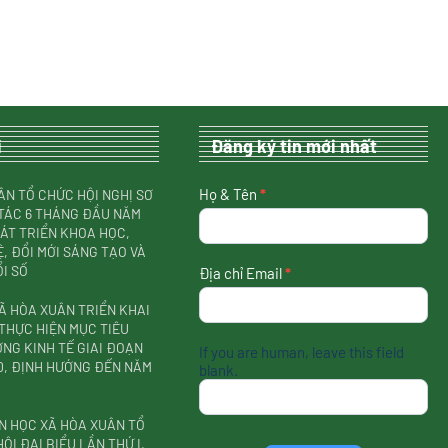
i
Đăng ký tin mới nhất
nhận
Họ & Tên
*
ÂN TỔ CHỨC HỘI NGHỊ SƠ
tin
TÁC 6 THÁNG ĐẦU NĂM
mới
HÁT TRIỂN KHOA HỌC,
nhất
, ĐỔI MỚI SÁNG TẠO VÀ
I SỐ
Địa chỉ Email
*
Ã HÒA XUÂN TRIỂN KHAI
THỰC HIỆN MỤC TIÊU
NG KINH TẾ GIAI ĐOẠN
If you are human, leave this field
30, ĐỊNH HƯỚNG ĐẾN NĂM
blank.
N HỌC XÃ HÒA XUÂN TỔ
ỘI ĐẠI BIỂU LẦN THỨ I,