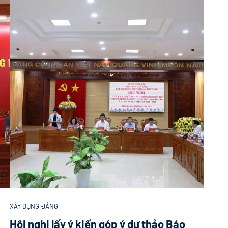
XÂY DỰNG ĐẢNG
Hội nghị lấy ý kiến góp ý dự thảo Báo