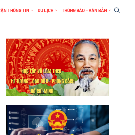
CẬN THÔNG TIN
DU LỊCH
THÔNG BÁO – VĂN BẢN