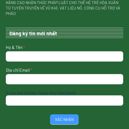
NÂNG CAO NHẬN THỨC PHÁP LUẬT CHO THẾ HỆ TRẺ HÒA XUÂN
TỪ TUYÊN TRUYỀN VỀ VŨ KHÍ, VẬT LIỆU NỔ, CÔNG CỤ HỖ TRỢ VÀ
PHÁO
Đăng ký tin mới nhất
nhận
Họ & Tên
*
tin
mới
nhất
Địa chỉ Email
*
If you are human, leave this field blank.
XÁC NHẬN