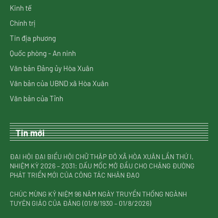
Kinh tế
Chính trị
Tin địa phương
Quốc phòng - An ninh
Văn bản Đảng ủy Hòa Xuân
Văn bản của UBND xã Hòa Xuân
Văn bản của Tỉnh
Tin mới
ĐẠI HỘI ĐẠI BIỂU HỘI CHỮ THẬP ĐỎ XÃ HÒA XUÂN LẦN THỨ I,
NHIỆM KỲ 2026 – 2031: DẤU MỐC MỞ ĐẦU CHO CHẶNG ĐƯỜNG
PHÁT TRIỂN MỚI CỦA CÔNG TÁC NHÂN ĐẠO
CHÚC MỪNG KỶ NIỆM 96 NĂM NGÀY TRUYỀN THỐNG NGÀNH
TUYÊN GIÁO CỦA ĐẢNG (01/8/1930 – 01/8/2026)