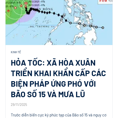
KINH TẾ
HỎA TỐC: XÃ HÒA XUÂN
TRIỂN KHAI KHẨN CẤP CÁC
BIỆN PHÁP ỨNG PHÓ VỚI
BÃO SỐ 15 VÀ MƯA LŨ
29/11/2025
Trước diễn biến cực kỳ phức tạp của Bão số 15 và nguy cơ