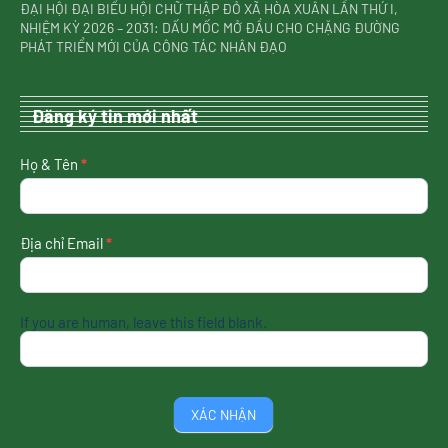
ĐẠI HỘI ĐẠI BIỂU HỘI CHỮ THẬP ĐỎ XÃ HÒA XUÂN LẦN THỨ I,
NHIỆM KỲ 2026 – 2031: DẤU MỐC MỞ ĐẦU CHO CHẶNG ĐƯỜNG
PHÁT TRIỂN MỚI CỦA CÔNG TÁC NHÂN ĐẠO
Đăng ký tin mới nhất
nhận
Họ & Tên
*
tin
mới
nhất
Địa chỉ Email
*
If you are human, leave this field blank.
XÁC NHẬN