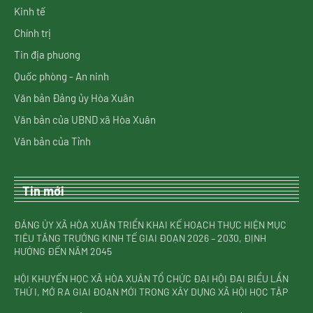
Kinh tế
Chính trị
Tin địa phương
Quốc phòng - An ninh
Văn bản Đảng ủy Hòa Xuân
Văn bản của UBND xã Hòa Xuân
Văn bản của Tỉnh
Tin mới
ĐẢNG ỦY XÃ HÒA XUÂN TRIỂN KHAI KẾ HOẠCH THỰC HIỆN MỤC
TIÊU TĂNG TRƯỞNG KINH TẾ GIAI ĐOẠN 2026 – 2030, ĐỊNH
HƯỚNG ĐẾN NĂM 2045
HỘI KHUYẾN HỌC XÃ HÒA XUÂN TỔ CHỨC ĐẠI HỘI ĐẠI BIỂU LẦN
THỨ I, MỞ RA GIAI ĐOẠN MỚI TRONG XÂY DỰNG XÃ HỘI HỌC TẬP