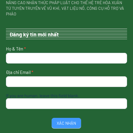
NÂNG CAO NHẬN THỨC PHÁP LUẬT CHO THẾ HỆ TRẺ HÒA XUÂN
TỪ TUYÊN TRUYỀN VỀ VŨ KHÍ, VẬT LIỆU NỔ, CÔNG CỤ HỖ TRỢ VÀ
PHÁO
Đăng ký tin mới nhất
nhận
Họ & Tên
*
tin
mới
nhất
Địa chỉ Email
*
If you are human, leave this field blank.
XÁC NHẬN