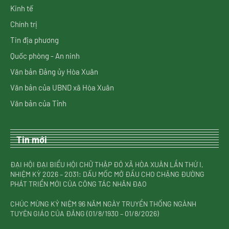
Kinh tế
Chính trị
Tin địa phương
Quốc phòng - An ninh
Văn bản Đảng ủy Hòa Xuân
Văn bản của UBND xã Hòa Xuân
Văn bản của Tỉnh
Tin mới
ĐẠI HỘI ĐẠI BIỂU HỘI CHỮ THẬP ĐỎ XÃ HÒA XUÂN LẦN THỨ I,
NHIỆM KỲ 2026 – 2031: DẤU MỐC MỞ ĐẦU CHO CHẶNG ĐƯỜNG
PHÁT TRIỂN MỚI CỦA CÔNG TÁC NHÂN ĐẠO
CHÚC MỪNG KỶ NIỆM 96 NĂM NGÀY TRUYỀN THỐNG NGÀNH
TUYÊN GIÁO CỦA ĐẢNG (01/8/1930 – 01/8/2026)