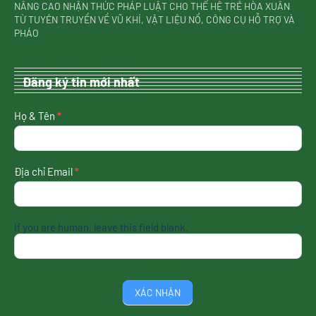
NÂNG CAO NHẬN THỨC PHÁP LUẬT CHO THẾ HỆ TRẺ HÒA XUÂN
TỪ TUYÊN TRUYỀN VỀ VŨ KHÍ, VẬT LIỆU NỔ, CÔNG CỤ HỖ TRỢ VÀ
PHÁO
Đăng ký tin mới nhất
nhận
Họ & Tên
*
tin
mới
nhất
Địa chỉ Email
*
If you are human, leave this field blank.
XÁC NHẬN