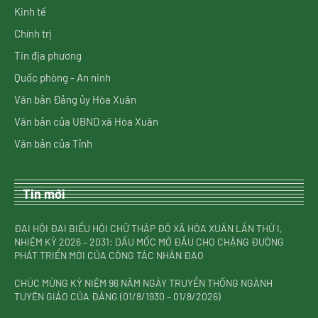
Kinh tế
Chính trị
Tin địa phương
Quốc phòng - An ninh
Văn bản Đảng ủy Hòa Xuân
Văn bản của UBND xã Hòa Xuân
Văn bản của Tỉnh
Tin mới
ĐẠI HỘI ĐẠI BIỂU HỘI CHỮ THẬP ĐỎ XÃ HÒA XUÂN LẦN THỨ I,
NHIỆM KỲ 2026 – 2031: DẤU MỐC MỞ ĐẦU CHO CHẶNG ĐƯỜNG
PHÁT TRIỂN MỚI CỦA CÔNG TÁC NHÂN ĐẠO
CHÚC MỪNG KỶ NIỆM 96 NĂM NGÀY TRUYỀN THỐNG NGÀNH
TUYÊN GIÁO CỦA ĐẢNG (01/8/1930 – 01/8/2026)