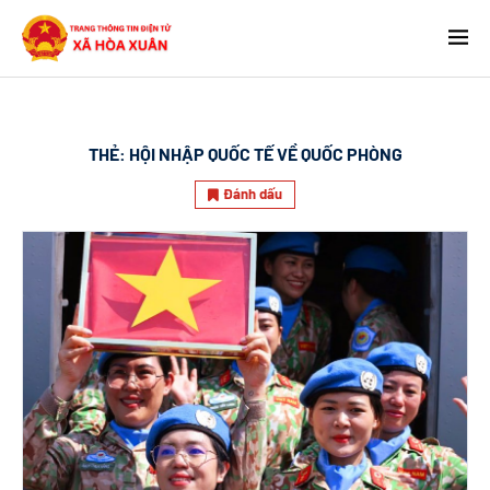
THẺ:
HỘI NHẬP QUỐC TẾ VỀ QUỐC PHÒNG
Đánh dấu