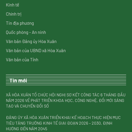
Kinh tế
Chính trị
Tin địa phương
Quốc phòng - An ninh
Văn bản Đảng ủy Hòa Xuân
Văn bản của UBND xã Hòa Xuân
Văn bản của Tỉnh
Tin mới
XÃ HÒA XUÂN TỔ CHỨC HỘI NGHỊ SƠ KẾT CÔNG TÁC 6 THÁNG ĐẦU
NĂM 2026 VỀ PHÁT TRIỂN KHOA HỌC, CÔNG NGHỆ, ĐỔI MỚI SÁNG
TẠO VÀ CHUYỂN ĐỔI SỐ
ĐẢNG ỦY XÃ HÒA XUÂN TRIỂN KHAI KẾ HOẠCH THỰC HIỆN MỤC
TIÊU TĂNG TRƯỞNG KINH TẾ GIAI ĐOẠN 2026 – 2030, ĐỊNH
HƯỚNG ĐẾN NĂM 2045