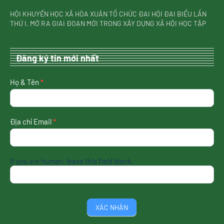
HỘI KHUYẾN HỌC XÃ HÒA XUÂN TỔ CHỨC ĐẠI HỘI ĐẠI BIỂU LẦN
THỨ I, MỞ RA GIAI ĐOẠN MỚI TRONG XÂY DỰNG XÃ HỘI HỌC TẬP
Đăng ký tin mới nhất
nhận
Họ & Tên
*
tin
mới
nhất
Địa chỉ Email
*
If you are human, leave this field blank.
XÁC NHẬN