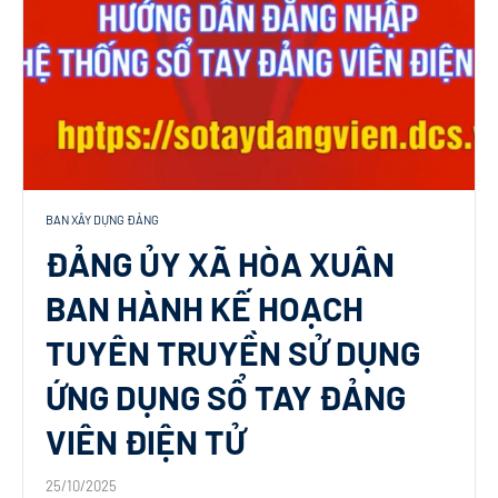
BAN XÂY DỰNG ĐẢNG
ĐẢNG ỦY XÃ HÒA XUÂN
BAN HÀNH KẾ HOẠCH
TUYÊN TRUYỀN SỬ DỤNG
ỨNG DỤNG SỔ TAY ĐẢNG
VIÊN ĐIỆN TỬ
25/10/2025