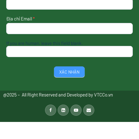
mới
nhất
Địa chỉ Email
*
If you are human, leave this field blank.
XÁC NHẬN
@2025 – All Right Reserved and Developed by
VTCCo.vn