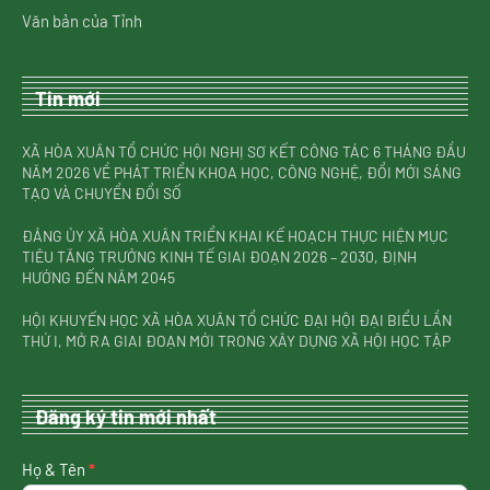
Văn bản của Tỉnh
Tin mới
XÃ HÒA XUÂN TỔ CHỨC HỘI NGHỊ SƠ KẾT CÔNG TÁC 6 THÁNG ĐẦU
NĂM 2026 VỀ PHÁT TRIỂN KHOA HỌC, CÔNG NGHỆ, ĐỔI MỚI SÁNG
TẠO VÀ CHUYỂN ĐỔI SỐ
ĐẢNG ỦY XÃ HÒA XUÂN TRIỂN KHAI KẾ HOẠCH THỰC HIỆN MỤC
TIÊU TĂNG TRƯỞNG KINH TẾ GIAI ĐOẠN 2026 – 2030, ĐỊNH
HƯỚNG ĐẾN NĂM 2045
HỘI KHUYẾN HỌC XÃ HÒA XUÂN TỔ CHỨC ĐẠI HỘI ĐẠI BIỂU LẦN
THỨ I, MỞ RA GIAI ĐOẠN MỚI TRONG XÂY DỰNG XÃ HỘI HỌC TẬP
Đăng ký tin mới nhất
nhận
Họ & Tên
*
tin