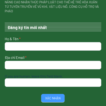
NÂNG CAO NHẬN THỨC PHÁP LUẬT CHO THẾ HỆ TRẺ HÒA XUÂN
TỪ TUYÊN TRUYỀN VỀ VŨ KHÍ, VẬT LIỆU NỔ, CÔNG CỤ HỖ TRỢ VÀ
PHÁO
Đăng ký tin mới nhất
nhận
Họ & Tên
*
tin
mới
nhất
Địa chỉ Email
*
If you are human, leave this field blank.
XÁC NHẬN