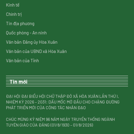
Kinh tế
Chính trị
Tin địa phương
Quốc phòng - An ninh
Văn bản Đảng ủy Hòa Xuân
Văn bản của UBND xã Hòa Xuân
Văn bản của Tỉnh
Tin mới
ĐẠI HỘI ĐẠI BIỂU HỘI CHỮ THẬP ĐỎ XÃ HÒA XUÂN LẦN THỨ I,
NHIỆM KỲ 2026 – 2031: DẤU MỐC MỞ ĐẦU CHO CHẶNG ĐƯỜNG
PHÁT TRIỂN MỚI CỦA CÔNG TÁC NHÂN ĐẠO
CHÚC MỪNG KỶ NIỆM 96 NĂM NGÀY TRUYỀN THỐNG NGÀNH
TUYÊN GIÁO CỦA ĐẢNG (01/8/1930 – 01/8/2026)