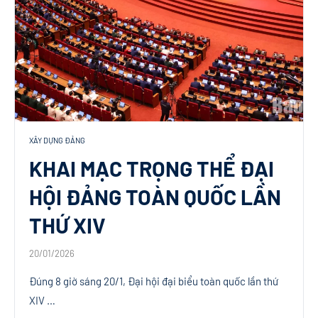
XÂY DỰNG ĐẢNG
KHAI MẠC TRỌNG THỂ ĐẠI
HỘI ĐẢNG TOÀN QUỐC LẦN
THỨ XIV
20/01/2026
Đúng 8 giờ sáng 20/1, Đại hội đại biểu toàn quốc lần thứ
XIV …