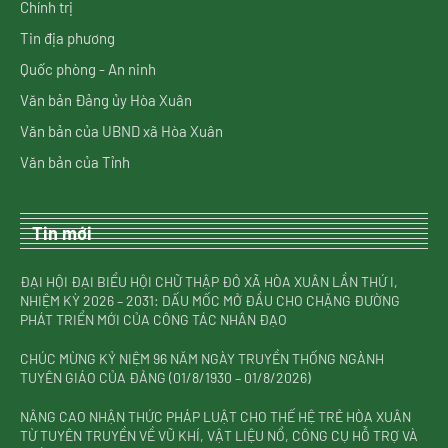
Chính trị
Tin địa phương
Quốc phòng - An ninh
Văn bản Đảng ủy Hòa Xuân
Văn bản của UBND xã Hòa Xuân
Văn bản của Tỉnh
Tin mới
ĐẠI HỘI ĐẠI BIỂU HỘI CHỮ THẬP ĐỎ XÃ HÒA XUÂN LẦN THỨ I,
NHIỆM KỲ 2026 – 2031: DẤU MỐC MỞ ĐẦU CHO CHẶNG ĐƯỜNG
PHÁT TRIỂN MỚI CỦA CÔNG TÁC NHÂN ĐẠO
CHÚC MỪNG KỶ NIỆM 96 NĂM NGÀY TRUYỀN THỐNG NGÀNH
TUYÊN GIÁO CỦA ĐẢNG (01/8/1930 – 01/8/2026)
NÂNG CAO NHẬN THỨC PHÁP LUẬT CHO THẾ HỆ TRẺ HÒA XUÂN
TỪ TUYÊN TRUYỀN VỀ VŨ KHÍ, VẬT LIỆU NỔ, CÔNG CỤ HỖ TRỢ VÀ