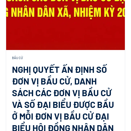
BẦU CỬ
NGHỊ QUYẾT ẤN ĐỊNH SỐ
ĐƠN VỊ BẦU CỬ, DANH
SÁCH CÁC ĐƠN VỊ BẦU CỬ
VÀ SỐ ĐẠI BIỂU ĐƯỢC BẦU
Ở MỖI ĐƠN VỊ BẦU CỬ ĐẠI
BIỂU HỘI ĐỒNG NHÂN DÂN