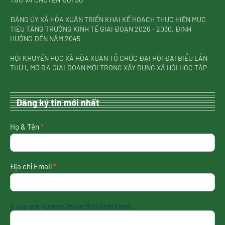
ĐẢNG ỦY XÃ HÒA XUÂN TRIỂN KHAI KẾ HOẠCH THỰC HIỆN MỤC
TIÊU TĂNG TRƯỞNG KINH TẾ GIAI ĐOẠN 2026 – 2030, ĐỊNH
HƯỚNG ĐẾN NĂM 2045
HỘI KHUYẾN HỌC XÃ HÒA XUÂN TỔ CHỨC ĐẠI HỘI ĐẠI BIỂU LẦN
THỨ I, MỞ RA GIAI ĐOẠN MỚI TRONG XÂY DỰNG XÃ HỘI HỌC TẬP
Đăng ký tin mới nhất
nhận
Họ & Tên
*
tin
mới
nhất
Địa chỉ Email
*
If you are human, leave this field blank.