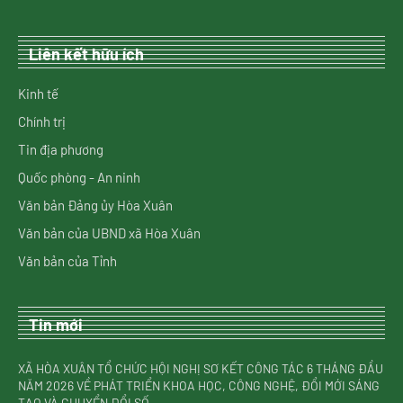
Liên kết hữu ích
Kinh tế
Chính trị
Tin địa phương
Quốc phòng - An ninh
Văn bản Đảng ủy Hòa Xuân
Văn bản của UBND xã Hòa Xuân
Văn bản của Tỉnh
Tin mới
XÃ HÒA XUÂN TỔ CHỨC HỘI NGHỊ SƠ KẾT CÔNG TÁC 6 THÁNG ĐẦU
NĂM 2026 VỀ PHÁT TRIỂN KHOA HỌC, CÔNG NGHỆ, ĐỔI MỚI SÁNG
TẠO VÀ CHUYỂN ĐỔI SỐ