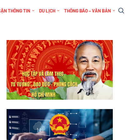
CẬN THÔNG TIN
DU LỊCH
THÔNG BÁO – VĂN BẢN