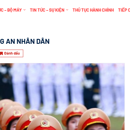
C – BỘ MÁY
TIN TỨC – SỰ KIỆN
THỦ TỤC HÀNH CHÍNH
TIẾP 
G AN NHÂN DÂN
Đánh dấu