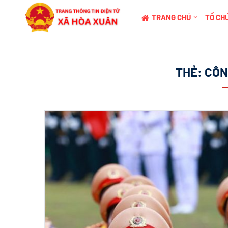
TRANG CHỦ
TỔ CHỨ
THẺ:
CÔN