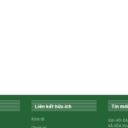
Liên kết hữu ích
Tin mớ
Kinh tế
ĐẠI HỘI ĐẠ
XÃ HÒA XU
Chính trị