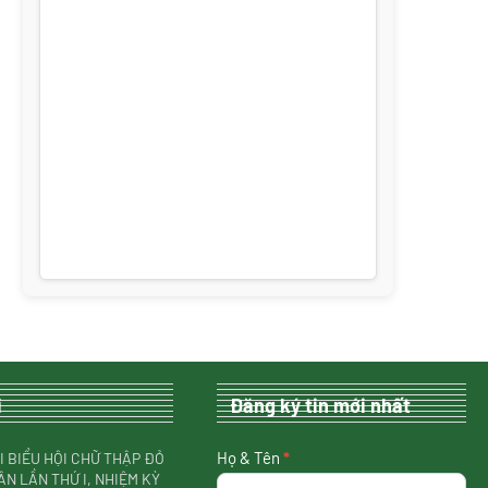
i
Đăng ký tin mới nhất
nhận
Họ & Tên
*
I BIỂU HỘI CHỮ THẬP ĐỎ
tin
ÂN LẦN THỨ I, NHIỆM KỲ