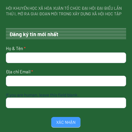
HỘI KHUYẾN HỌC XÃ HÒA XUÂN TỔ CHỨC ĐẠI HỘI ĐẠI BIỂU LẦN
THỨ I, MỞ RA GIAI ĐOẠN MỚI TRONG XÂY DỰNG XÃ HỘI HỌC TẬP
Đăng ký tin mới nhất
nhận
Họ & Tên
*
tin
mới
nhất
Địa chỉ Email
*
If you are human, leave this field blank.
XÁC NHẬN