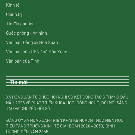
Kinh tế
Chính trị
Tin địa phương
Quốc phòng - An ninh
Văn bản Đảng ủy Hòa Xuân
Văn bản của UBND xã Hòa Xuân
Văn bản của Tỉnh
Tin mới
XÃ HÒA XUÂN TỔ CHỨC HỘI NGHỊ SƠ KẾT CÔNG TÁC 6 THÁNG ĐẦU
NĂM 2026 VỀ PHÁT TRIỂN KHOA HỌC, CÔNG NGHỆ, ĐỔI MỚI SÁNG
TẠO VÀ CHUYỂN ĐỔI SỐ
ĐẢNG ỦY XÃ HÒA XUÂN TRIỂN KHAI KẾ HOẠCH THỰC HIỆN MỤC
TIÊU TĂNG TRƯỞNG KINH TẾ GIAI ĐOẠN 2026 – 2030, ĐỊNH
HƯỚNG ĐẾN NĂM 2045