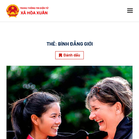
THẺ:
BÌNH ĐẲNG GIỚI
Đánh dấu