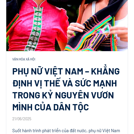
VĂN HÓA XÃ HỘI
PHỤ NỮ VIỆT NAM – KHẲNG
ĐỊNH VỊ THẾ VÀ SỨC MẠNH
TRONG KỶ NGUYÊN VƯƠN
MÌNH CỦA DÂN TỘC
21/06/2025
Suốt hành trình phát triển của đất nước, phụ nữ Việt Nam